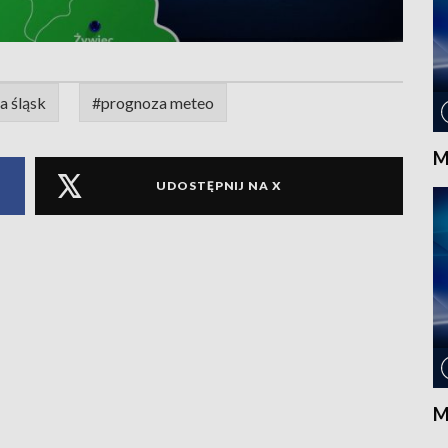
 śląsk
#prognoza meteo
M
UDOSTĘPNIJ NA X
M