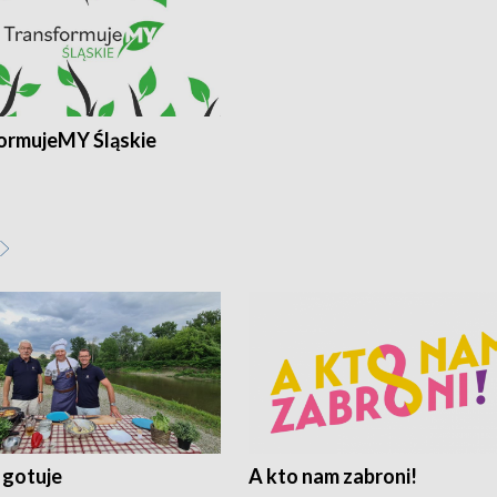
ormujeMY Śląskie
 gotuje
A kto nam zabroni!