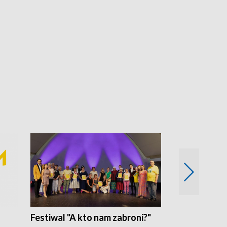
Festiwal "A kto nam zabroni?"
Mikrokosmo