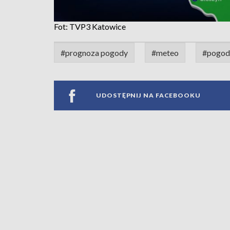
Fot: TVP3 Katowice
#prognoza pogody
#meteo
#pogoda
UDOSTĘPNIJ NA FACEBOOKU