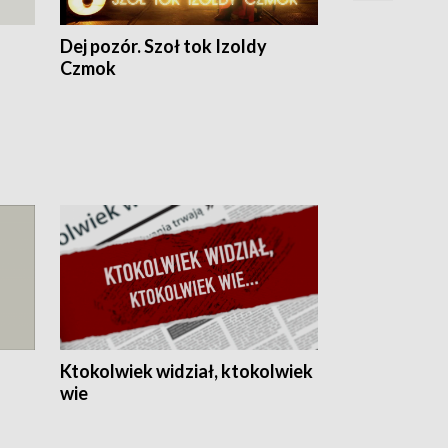
Dej pozór. Szoł tok Izoldy
Dzień z blisk
Czmok
Ktokolwiek widział, ktokolwiek
wie