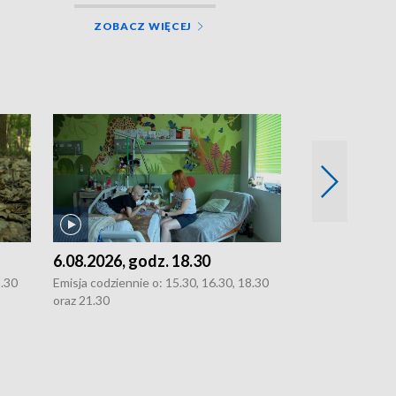
ZOBACZ WIĘCEJ
6.08.2026, godz. 18.30
5.08.2026, g
8.30
Emisja codziennie o: 15.30, 16.30, 18.30
Emisja codziennie
oraz 21.30
21.30.