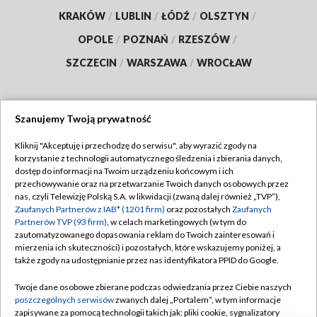
KRAKÓW
/
LUBLIN
/
ŁÓDŹ
/
OLSZTYN
/
OPOLE
/
POZNAŃ
/
RZESZÓW
/
SZCZECIN
/
WARSZAWA
/
WROCŁAW
Szanujemy Twoją prywatność
Dołącz do nas:
Kliknij "Akceptuję i przechodzę do serwisu", aby wyrazić zgody na
korzystanie z technologii automatycznego śledzenia i zbierania danych,
TVP
dostęp do informacji na Twoim urządzeniu końcowym i ich
Abonament TVP
przechowywanie oraz na przetwarzanie Twoich danych osobowych przez
Regulamin TVP
nas, czyli Telewizję Polską S.A. w likwidacji (zwaną dalej również „TVP”),
Emisja w TVP
Polityka prywatności
Zaufanych Partnerów z IAB* (1201 firm)
oraz pozostałych
Zaufanych
Partnerów TVP (93 firm)
, w celach marketingowych (w tym do
Centrum informacji TVP
Moje zgody
zautomatyzowanego dopasowania reklam do Twoich zainteresowań i
mierzenia ich skuteczności) i pozostałych, które wskazujemy poniżej, a
Naziemna Telewizja Cyfrowa
Pomoc
także zgody na udostępnianie przez nas identyfikatora PPID do Google.
Sklep TVP
Biuro reklamy
Twoje dane osobowe zbierane podczas odwiedzania przez Ciebie naszych
Rada Programowa
Kontakt
poszczególnych serwisów
zwanych dalej „Portalem”, w tym informacje
zapisywane za pomocą technologii takich jak: pliki cookie, sygnalizatory