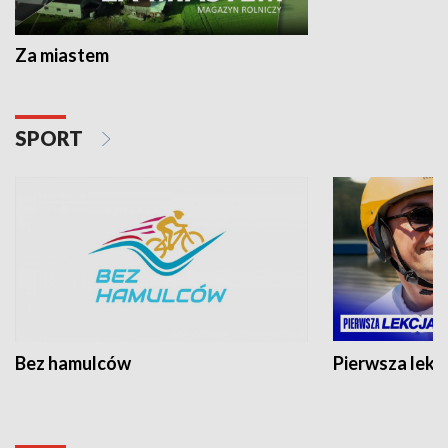
Za miastem
SPORT
Bez hamulców
Pierwsza lekc