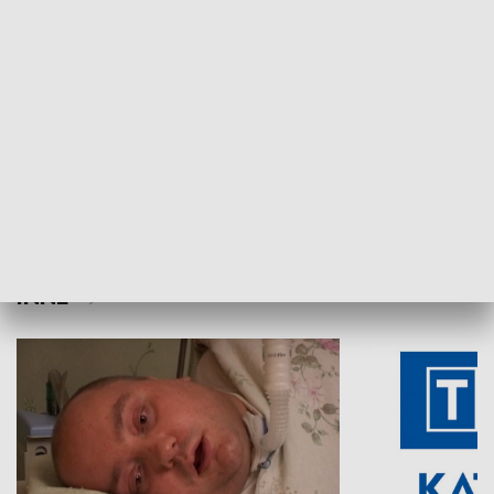
Aktualności sprzed lat
Z historią w tl
INNE