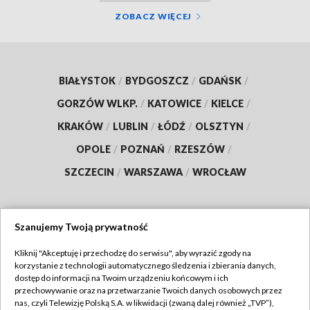
ZOBACZ WIĘCEJ
BIAŁYSTOK
/
BYDGOSZCZ
/
GDAŃSK
/
GORZÓW WLKP.
/
KATOWICE
/
KIELCE
/
KRAKÓW
/
LUBLIN
/
ŁÓDŹ
/
OLSZTYN
/
OPOLE
/
POZNAŃ
/
RZESZÓW
/
SZCZECIN
/
WARSZAWA
/
WROCŁAW
Szanujemy Twoją prywatność
Dołącz do nas:
Kliknij "Akceptuję i przechodzę do serwisu", aby wyrazić zgody na
korzystanie z technologii automatycznego śledzenia i zbierania danych,
TVP
dostęp do informacji na Twoim urządzeniu końcowym i ich
Abonament TVP
przechowywanie oraz na przetwarzanie Twoich danych osobowych przez
Regulamin TVP
nas, czyli Telewizję Polską S.A. w likwidacji (zwaną dalej również „TVP”),