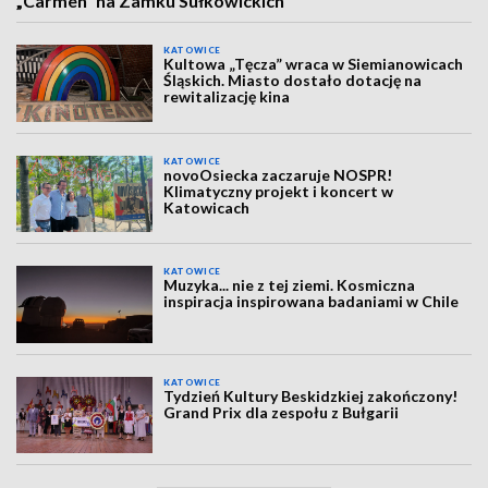
„Carmen” na Zamku Sułkowickich
KATOWICE
Kultowa „Tęcza” wraca w Siemianowicach
Śląskich. Miasto dostało dotację na
rewitalizację kina
KATOWICE
novoOsiecka zaczaruje NOSPR!
Klimatyczny projekt i koncert w
Katowicach
KATOWICE
Muzyka... nie z tej ziemi. Kosmiczna
inspiracja inspirowana badaniami w Chile
KATOWICE
Tydzień Kultury Beskidzkiej zakończony!
Grand Prix dla zespołu z Bułgarii