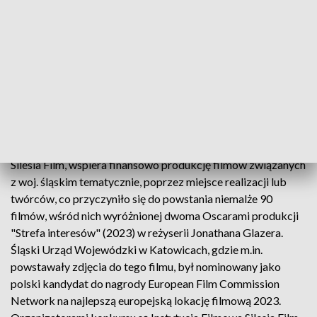
oznaczają większe zainteresowanie turystów, promocję
lokalnych miejscowości oraz korzyści finansowe dla
mieszkańców i przedsiębiorców.
W 2022 roku plebiscyt został wyróżniony nominacją do
Nagrody Polskiego Instytutu Sztuki Filmowej w kategorii
animacja kultury filmowej.
Śląski Fundusz Filmowy – narzędzie, którym dysponuje IF
Silesia Film, wspiera finansowo produkcję filmów związanych
z woj. śląskim tematycznie, poprzez miejsce realizacji lub
twórców, co przyczyniło się do powstania niemalże 90
filmów, wśród nich wyróżnionej dwoma Oscarami produkcji
"Strefa interesów" (2023) w reżyserii Jonathana Glazera.
Śląski Urząd Wojewódzki w Katowicach, gdzie m.in.
powstawały zdjęcia do tego filmu, był nominowany jako
polski kandydat do nagrody European Film Commission
Network na najlepszą europejską lokację filmową 2023.