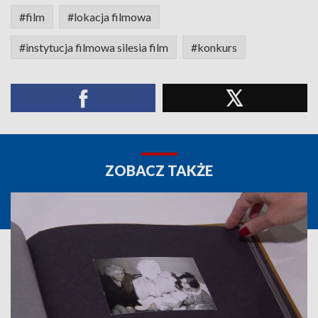
#film
#lokacja filmowa
#instytucja filmowa silesia film
#konkurs
ZOBACZ TAKŻE