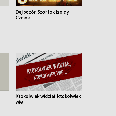
Dej pozór. Szoł tok Izoldy
Dzień z blisk
Czmok
Ktokolwiek widział, ktokolwiek
wie