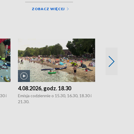
ZOBACZ WIĘCEJ
4.08.2026, godz. 18.30
3.08.2026, g
30 i
Emisja codziennie o 15.30, 16.30, 18.30 i
Emisja codziennie
21.30.
oraz 21.30