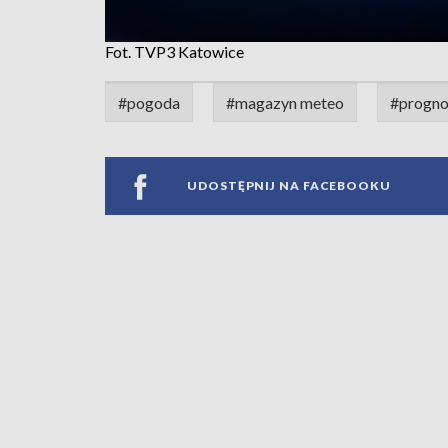
Fot. TVP3 Katowice
#pogoda
#magazyn meteo
#progno
UDOSTĘPNIJ NA FACEBOOKU