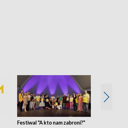
Festiwal "A kto nam zabroni?"
Mikrokosmo