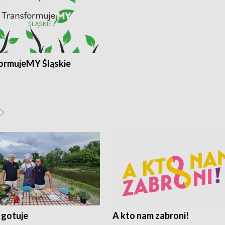
ormujeMY Śląskie
 gotuje
A kto nam zabroni!