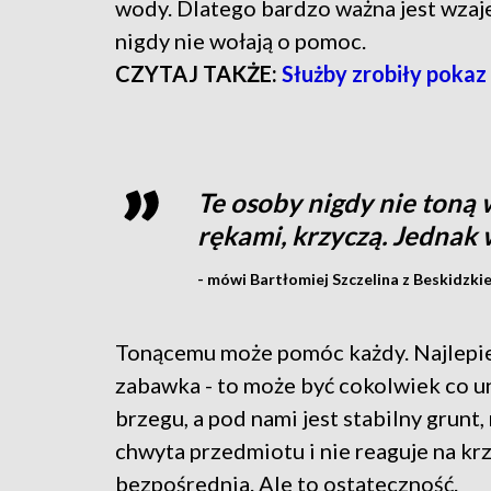
wody. Dlatego bardzo ważna jest wzaj
nigdy nie wołają o pomoc.
CZYTAJ TAKŻE:
Służby zrobiły poka
Te osoby nigdy nie toną 
rękami, krzyczą. Jednak 
- mówi Bartłomiej Szczelina z Beskidzk
Tonącemu może pomóc każdy. Najlepiej
zabawka - to może być cokolwiek co uno
brzegu, a pod nami jest stabilny grunt,
chwyta przedmiotu i nie reaguje na kr
bezpośrednia. Ale to ostateczność.