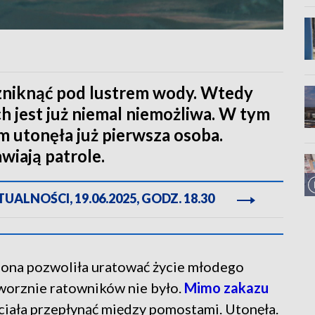
 zniknąć pod lustrem wody. Wtedy
 jest już niemal niemożliwa. W tym
 utonęła już pierwsza osoba.
wiają patrole.
ALNOŚCI, 19.06.2025, GODZ. 18.30
ona pozwoliła uratować życie młodego
worznie ratowników nie było.
Mimo zakazu
hciała przepłynąć między pomostami. Utonęła.