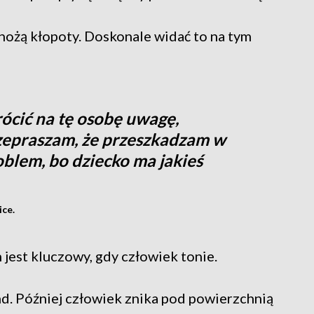
mnożą kłopoty. Doskonale widać to na tym
rócić na tę osobę uwagę,
zepraszam, że przeszkadzam w
blem, bo dziecko ma jakieś
ce.
 jest kluczowy, gdy człowiek tonie.
nd. Później człowiek znika pod powierzchnią