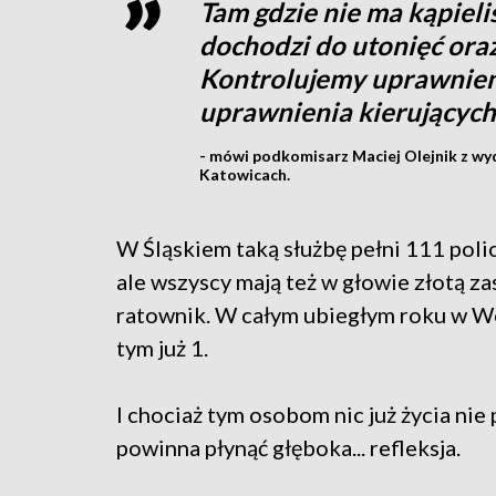
Tam gdzie nie ma kąpieli
dochodzi do utonięć oraz
Kontrolujemy uprawnien
uprawnienia kierującyc
- mówi podkomisarz Maciej Olejnik z wy
Katowicach.
W Śląskiem taką służbę pełni 111 poli
ale wszyscy mają też w głowie złotą zas
ratownik. W całym ubiegłym roku w W
tym już 1.
I chociaż tym osobom nic już życia nie p
powinna płynąć głęboka... refleksja.