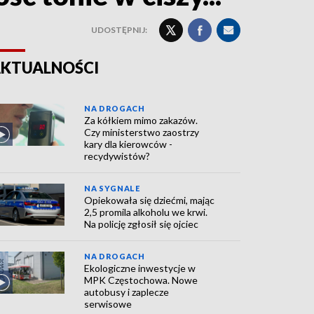
UDOSTĘPNIJ:
KTUALNOŚCI
NA DROGACH
Za kółkiem mimo zakazów.
Czy ministerstwo zaostrzy
kary dla kierowców -
recydywistów?
NA SYGNALE
Opiekowała się dziećmi, mając
2,5 promila alkoholu we krwi.
Na policję zgłosił się ojciec
NA DROGACH
Ekologiczne inwestycje w
MPK Częstochowa. Nowe
autobusy i zaplecze
serwisowe