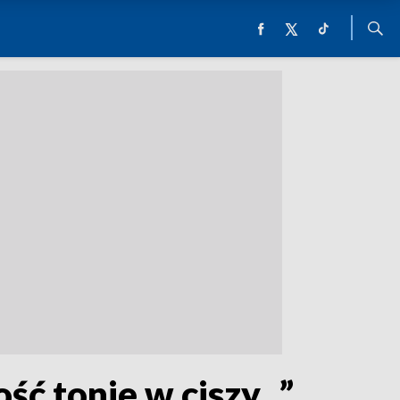
ć tonie w ciszy...”