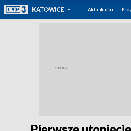
POWRÓT DO
KATOWICE
Aktualności
Pro
TVP REGIONY
Pierwsze utonięcie 