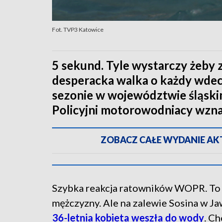
Fot. TVP3 Katowice
5 sekund. Tyle wystarczy żeby
desperacka walka o każdy wdech
sezonie w województwie śląskim
Policyjni motorowodniacy wzna
ZOBACZ CAŁE WYDANIE AKTU
Szybka reakcja ratowników WOPR. To 
mężczyzny. Ale na zalewie Sosina w Ja
36-letnia kobieta weszła do wody
. C