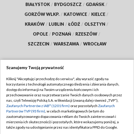
BIAŁYSTOK
/
BYDGOSZCZ
/
GDAŃSK
/
GORZÓW WLKP.
/
KATOWICE
/
KIELCE
/
KRAKÓW
/
LUBLIN
/
ŁÓDŹ
/
OLSZTYN
/
OPOLE
/
POZNAŃ
/
RZESZÓW
/
SZCZECIN
/
WARSZAWA
/
WROCŁAW
Szanujemy Twoją prywatność
Dołącz do nas:
Kliknij "Akceptuję i przechodzę do serwisu", aby wyrazić zgody na
korzystanie z technologii automatycznego śledzenia i zbierania danych,
TVP
dostęp do informacji na Twoim urządzeniu końcowym i ich
Abonament TVP
przechowywanie oraz na przetwarzanie Twoich danych osobowych przez
Regulamin TVP
nas, czyli Telewizję Polską S.A. w likwidacji (zwaną dalej również „TVP”),
Emisja w TVP
Zaufanych Partnerów z IAB* (1201 firm)
oraz pozostałych
Zaufanych
Polityka prywatności
Partnerów TVP (93 firm)
, w celach marketingowych (w tym do
Centrum informacji TVP
Moje zgody
zautomatyzowanego dopasowania reklam do Twoich zainteresowań i
mierzenia ich skuteczności) i pozostałych, które wskazujemy poniżej, a
Naziemna Telewizja Cyfrowa
Pomoc
także zgody na udostępnianie przez nas identyfikatora PPID do Google.
Sklep TVP