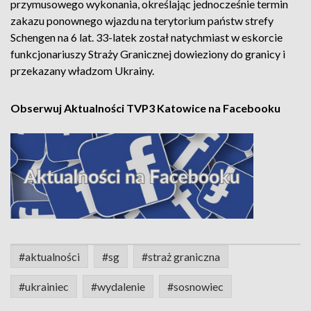
przymusowego wykonania, określając jednocześnie termin
zakazu ponownego wjazdu na terytorium państw strefy
Schengen na 6 lat. 33-latek został natychmiast w eskorcie
funkcjonariuszy Straży Granicznej dowieziony do granicy i
przekazany władzom Ukrainy.
Obserwuj Aktualności TVP3 Katowice na Facebooku
#aktualności
#sg
#straż graniczna
#ukrainiec
#wydalenie
#sosnowiec