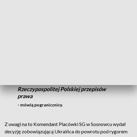
Funkcjonariusze Placówki SG w Sosnowcu zatrzymali 33-
letniego obywatela Ukrainy. Okazało się, że w bazie danych
figuruje on jako osoba niepożądana ze względu na fakt, że
został przez polski sąd skazany prawomocnym wyrokiem za
popełnianie przestępstw skarbowych.
Jego dotychczasowe zachowanie
wskazuje na to, że nie zamierza on
respektować i stosować się do
obowiązujących na terytorium
Rzeczypospolitej Polskiej przepisów
prawa
- mówią pogranicznicy.
Z uwagi na to Komendant Placówki SG w Sosnowcu wydał
decyzję zobowiązującą Ukraińca do powrotu pod rygorem