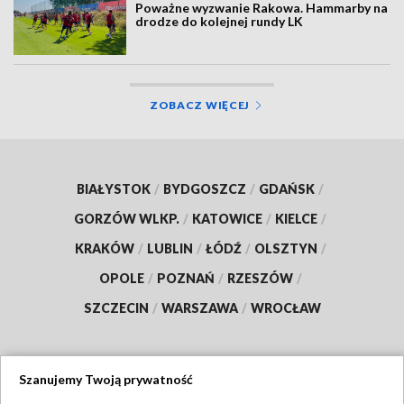
Poważne wyzwanie Rakowa. Hammarby na
drodze do kolejnej rundy LK
ZOBACZ WIĘCEJ
BIAŁYSTOK
/
BYDGOSZCZ
/
GDAŃSK
/
GORZÓW WLKP.
/
KATOWICE
/
KIELCE
/
KRAKÓW
/
LUBLIN
/
ŁÓDŹ
/
OLSZTYN
/
OPOLE
/
POZNAŃ
/
RZESZÓW
/
SZCZECIN
/
WARSZAWA
/
WROCŁAW
Szanujemy Twoją prywatność
Dołącz do nas: