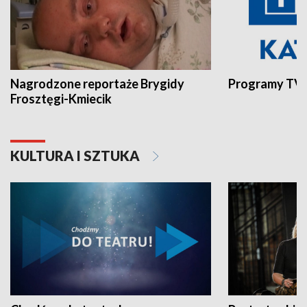
Nagrodzone reportaże Brygidy
Programy TVP
Frosztęgi-Kmiecik
KULTURA I SZTUKA