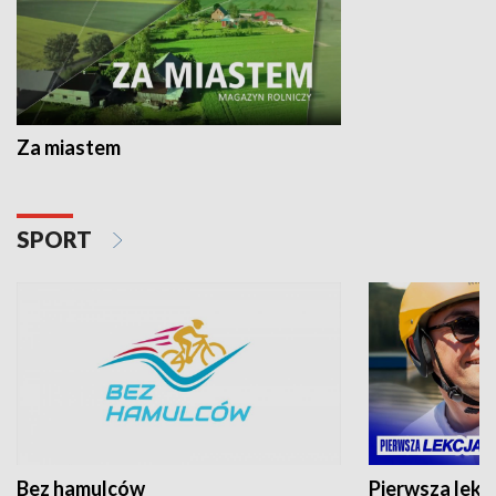
Za miastem
SPORT
Bez hamulców
Pierwsza lekc