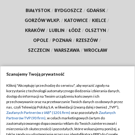
BIAŁYSTOK
/
BYDGOSZCZ
/
GDAŃSK
/
GORZÓW WLKP.
/
KATOWICE
/
KIELCE
/
KRAKÓW
/
LUBLIN
/
ŁÓDŹ
/
OLSZTYN
/
OPOLE
/
POZNAŃ
/
RZESZÓW
/
SZCZECIN
/
WARSZAWA
/
WROCŁAW
Szanujemy Twoją prywatność
Dołącz do nas:
Kliknij "Akceptuję i przechodzę do serwisu", aby wyrazić zgody na
korzystanie z technologii automatycznego śledzenia i zbierania danych,
TVP
dostęp do informacji na Twoim urządzeniu końcowym i ich
Abonament TVP
przechowywanie oraz na przetwarzanie Twoich danych osobowych przez
Regulamin TVP
nas, czyli Telewizję Polską S.A. w likwidacji (zwaną dalej również „TVP”),
Emisja w TVP
Polityka prywatności
Zaufanych Partnerów z IAB* (1201 firm)
oraz pozostałych
Zaufanych
Partnerów TVP (93 firm)
, w celach marketingowych (w tym do
Centrum informacji TVP
Moje zgody
zautomatyzowanego dopasowania reklam do Twoich zainteresowań i
mierzenia ich skuteczności) i pozostałych, które wskazujemy poniżej, a
Naziemna Telewizja Cyfrowa
Pomoc
także zgody na udostępnianie przez nas identyfikatora PPID do Google.