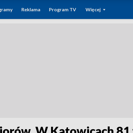
gramy
Reklama
Program TV
Więcej
niorów. W Katowicach 81