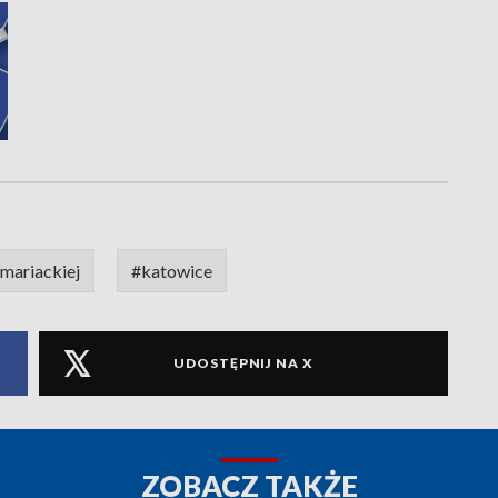
mariackiej
#katowice
UDOSTĘPNIJ NA X
ZOBACZ TAKŻE