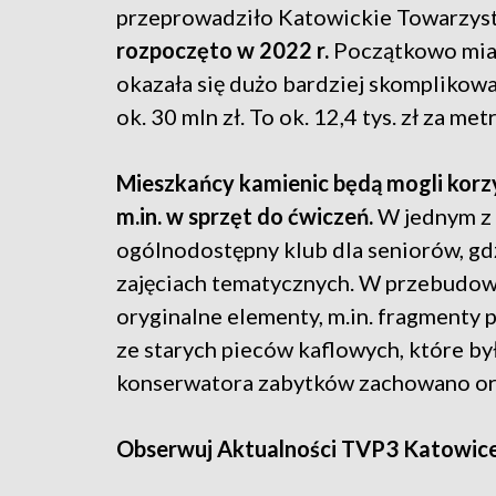
przeprowadziło Katowickie Towarzy
rozpoczęto w 2022 r.
Początkowo miał
okazała się dużo bardziej skomplikow
ok. 30 mln zł. To ok. 12,4 tys. zł za me
Mieszkańcy kamienic będą mogli korz
m.in. w sprzęt do ćwiczeń.
W jednym z
ogólnodostępny klub dla seniorów, gdz
zajęciach tematycznych. W przebudow
oryginalne elementy, m.in. fragmenty 
ze starych pieców kaflowych, które b
konserwatora zabytków zachowano ory
Obserwuj Aktualności TVP3 Katowic