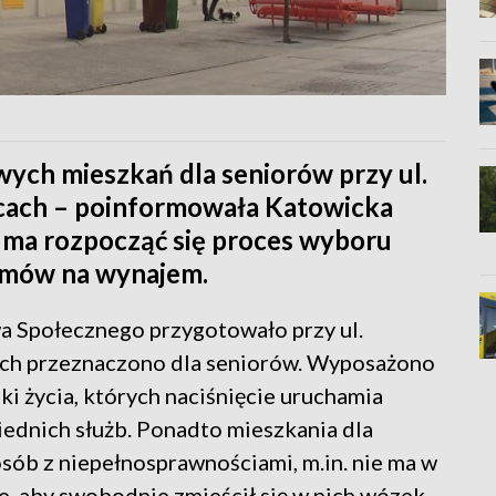
ych mieszkań dla seniorów przy ul.
wicach – poinformowała Katowicka
ma rozpocząć się proces wyboru
umów na wynajem.
 Społecznego przygotowało przy ul.
nich przeznaczono dla seniorów. Wyposażono
iski życia, których naciśnięcie uruchamia
ednich służb. Ponadto mieszkania dla
ób z niepełnosprawnościami, m.in. nie ma w
ie, aby swobodnie zmieścił się w nich wózek.