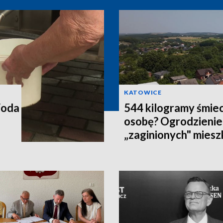
KATOWICE
Woda
544 kilogramy śmiec
osobę? Ogrodzienie
„zaginionych" mies