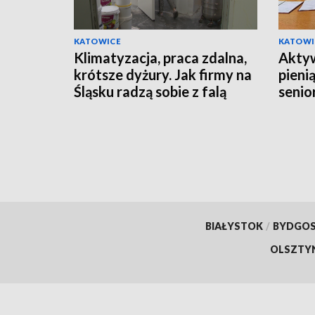
KATOWICE
KATOWI
Klimatyzacja, praca zdalna,
Aktyw
krótsze dyżury. Jak firmy na
pieni
Śląsku radzą sobie z falą
senio
upałów?
BIAŁYSTOK
/
BYDGO
OLSZTY