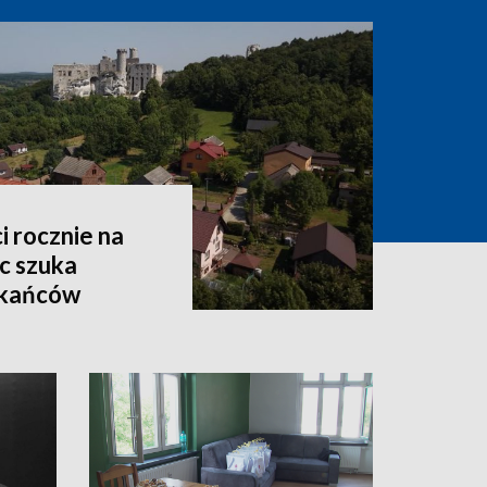
i rocznie na
c szuka
zkańców