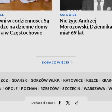
CE
KATOWICE
ni w codzienności. Są
Nie żyje Andrzej
ądze na dzienne domy
Morozowski. Dziennika
ra w Częstochowie
miał 69 lat
ZOBACZ WIĘCEJ
SZCZ
/
GDAŃSK
/
GORZÓW WLKP.
/
KATOWICE
/
KIELCE
/
KRA
N
/
OPOLE
/
POZNAŃ
/
RZESZÓW
/
SZCZECIN
/
WARSZAWA
/
W
Dołącz do nas: