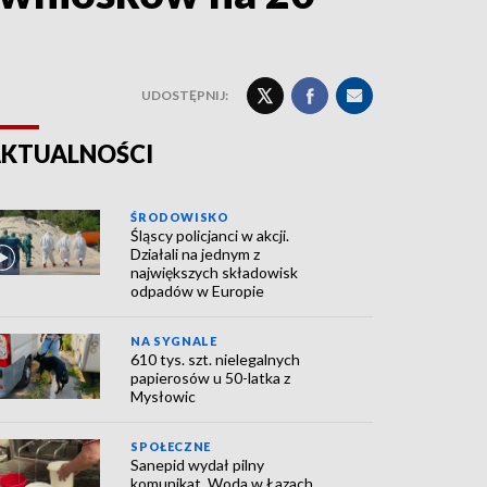
UDOSTĘPNIJ:
KTUALNOŚCI
ŚRODOWISKO
Śląscy policjanci w akcji.
Działali na jednym z
największych składowisk
odpadów w Europie
NA SYGNALE
610 tys. szt. nielegalnych
papierosów u 50-latka z
Mysłowic
SPOŁECZNE
Sanepid wydał pilny
komunikat. Woda w Łazach