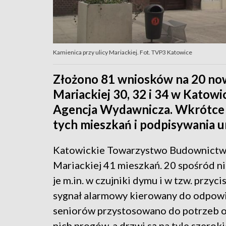
Kamienica przy ulicy Mariackiej. Fot. TVP3 Katowice
Złożono 81 wniosków na 20 now
Mariackiej 30, 32 i 34 w Kato
Agencja Wydawnicza. Wkrótce 
tych mieszkań i podpisywania 
Katowickie Towarzystwo Budownictwa
Mariackiej 41 mieszkań. 20 spośród 
je m.in. w czujniki dymu i w tzw. przyc
sygnał alarmowy kierowany do odpowi
seniorów przystosowano do potrzeb os
nich progów, a drzwi są na tyle szerok