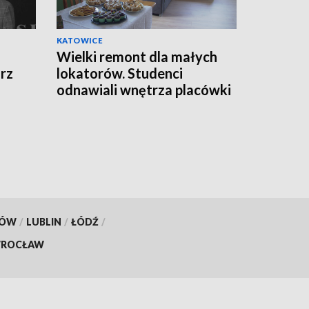
KATOWICE
Wielki remont dla małych
rz
lokatorów. Studenci
odnawiali wnętrza placówki
opiekuńczo-wychowawczej
KÓW
/
LUBLIN
/
ŁÓDŹ
/
ROCŁAW