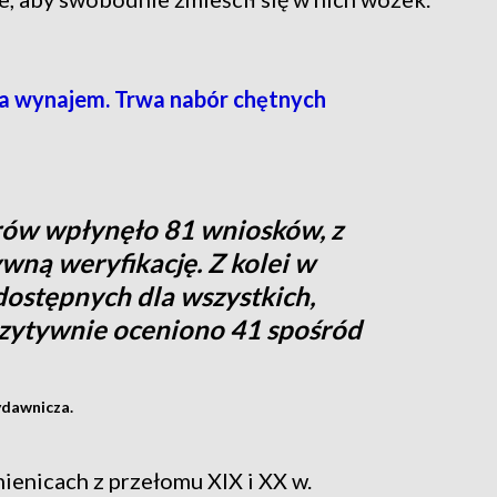
na wynajem. Trwa nabór chętnych
rów wpłynęło 81 wniosków, z
wną weryfikację. Z kolei w
ostępnych dla wszystkich,
ozytywnie oceniono 41 spośród
dawnicza.
ienicach z przełomu XIX i XX w.