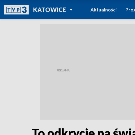
POWRÓT DO
KATOWICE
Aktualności
Pro
TVP REGIONY
To odkrycie na świ