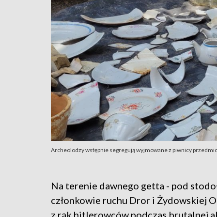
Archeolodzy wstępnie segregują wyjmowane z piwnicy przedmio
Na terenie dawnego getta - pod stodoł
członkowie ruchu Dror i Żydowskiej Or
z rąk hitlerowców podczas brutalnej ak