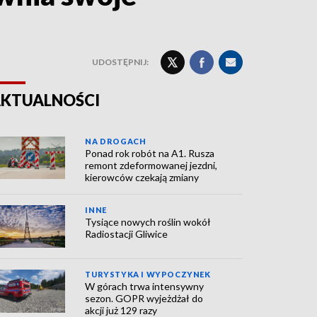
UDOSTĘPNIJ:
KTUALNOŚCI
NA DROGACH
Ponad rok robót na A1. Rusza
remont zdeformowanej jezdni,
kierowców czekają zmiany
INNE
Tysiące nowych roślin wokół
Radiostacji Gliwice
TURYSTYKA I WYPOCZYNEK
W górach trwa intensywny
sezon. GOPR wyjeżdżał do
akcji już 129 razy