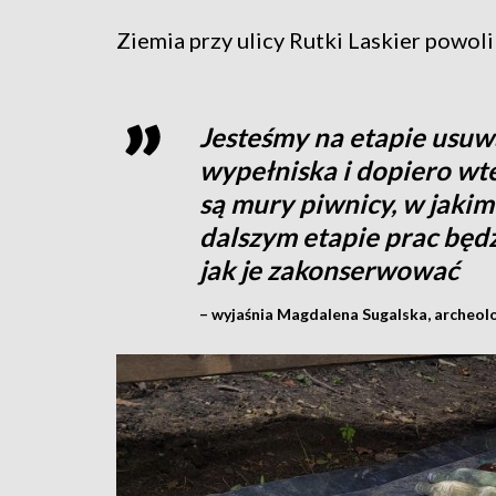
Ziemia przy ulicy Rutki Laskier powoli
Jesteśmy na etapie usuwa
wypełniska i dopiero wt
są mury piwnicy, w jakim
dalszym etapie prac będz
jak je zakonserwować
– wyjaśnia Magdalena Sugalska, archeolo