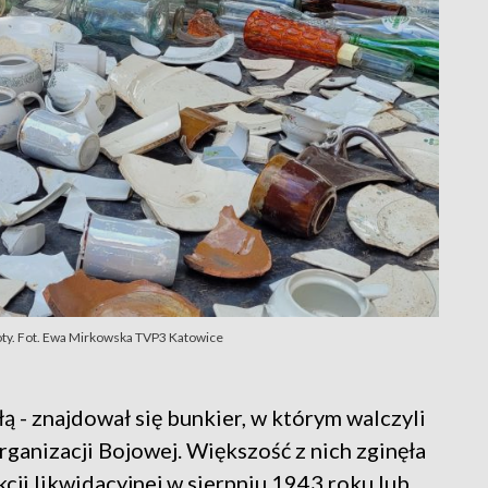
ty. Fot. Ewa Mirkowska TVP3 Katowice
ą - znajdował się bunkier, w którym walczyli
ganizacji Bojowej. Większość z nich zginęła
cji likwidacyjnej w sierpniu 1943 roku lub