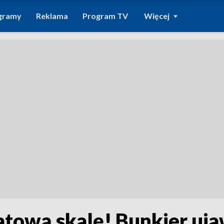
gramy
Reklama
Program TV
Więcej
atową skalę! Bunkier uj