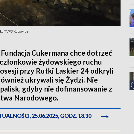
wska TVP3 Katowice
- Fundacja Cukermana chce dotrzeć
ę członkowie żydowskiego ruchu
osesji przy Rutki Laskier 24 odkryli
ównież ukrywali się Żydzi. Nie
alisk, gdyby nie dofinansowanie z
ictwa Narodowego.
ALNOŚCI, 25.06.2025, GODZ. 18.30