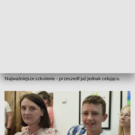
szóstoklasiście, zachęcali wszystkich, aby nie byli obojętni,
kiedy ktoś obok potrzebuje pomocy.
W takich chwilach ważna jest chłodna głowa i odwaga
oraz wiedza o tym, jak należy fachowo udzielać
pierwszej pomocy.
Mundurowi zachęcali chłopca, aby w przyszłości wstąpił w
ich szeregi. Dominik ma jednak inne, choć nieodległe plany -
chciałby zostać ratownikiem TOPR w Tatrach.
Najważniejsze szkolenie – przeszedł już jednak celująco.