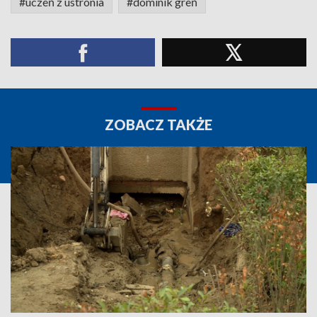
#uczeń z ustronia
#dominik greń
ZOBACZ TAKŻE