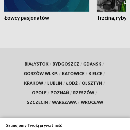
Łowcy pasjonatów
Trzcina, ryby 
BIAŁYSTOK
/
BYDGOSZCZ
/
GDAŃSK
/
GORZÓW WLKP.
/
KATOWICE
/
KIELCE
/
KRAKÓW
/
LUBLIN
/
ŁÓDŹ
/
OLSZTYN
/
OPOLE
/
POZNAŃ
/
RZESZÓW
/
SZCZECIN
/
WARSZAWA
/
WROCŁAW
Szanujemy Twoją prywatność
Dołącz do nas: