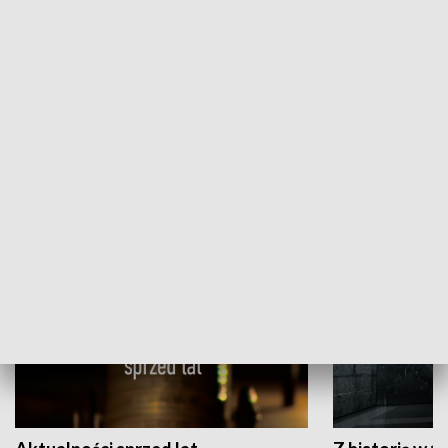
Papyn pyto
Rączka gotuje
HISTORIA