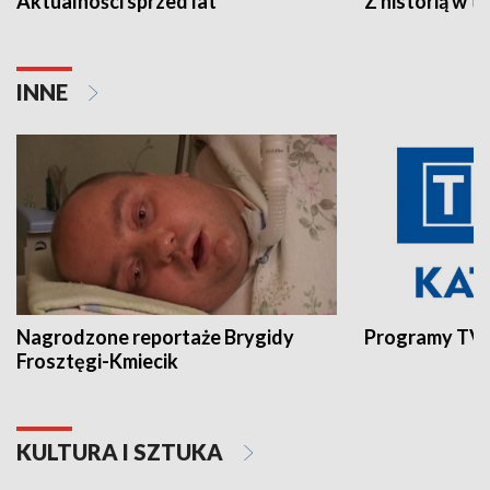
Aktualności sprzed lat
Z historią w tl
INNE
Nagrodzone reportaże Brygidy
Programy TVP
Frosztęgi-Kmiecik
KULTURA I SZTUKA