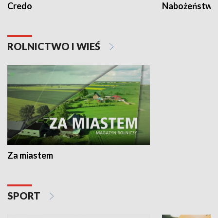
Credo
Nabożeństwa 
ROLNICTWO I WIEŚ
Za miastem
SPORT