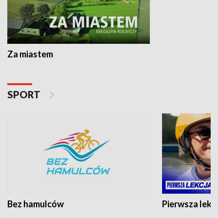
Za miastem
SPORT
Bez hamulców
Pierwsza lekc