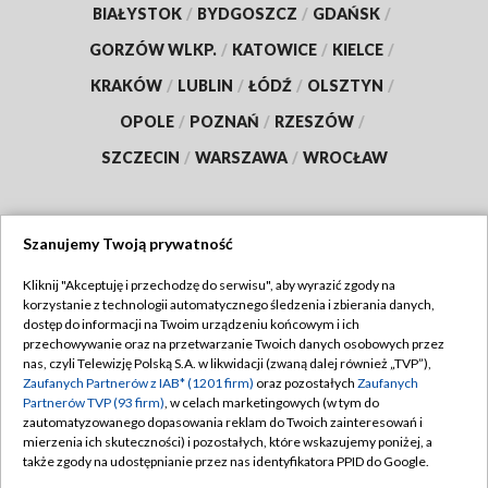
BIAŁYSTOK
/
BYDGOSZCZ
/
GDAŃSK
/
GORZÓW WLKP.
/
KATOWICE
/
KIELCE
/
KRAKÓW
/
LUBLIN
/
ŁÓDŹ
/
OLSZTYN
/
OPOLE
/
POZNAŃ
/
RZESZÓW
/
SZCZECIN
/
WARSZAWA
/
WROCŁAW
Szanujemy Twoją prywatność
Dołącz do nas:
Kliknij "Akceptuję i przechodzę do serwisu", aby wyrazić zgody na
korzystanie z technologii automatycznego śledzenia i zbierania danych,
TVP
dostęp do informacji na Twoim urządzeniu końcowym i ich
Abonament TVP
przechowywanie oraz na przetwarzanie Twoich danych osobowych przez
Regulamin TVP
nas, czyli Telewizję Polską S.A. w likwidacji (zwaną dalej również „TVP”),
Emisja w TVP
Polityka prywatności
Zaufanych Partnerów z IAB* (1201 firm)
oraz pozostałych
Zaufanych
Partnerów TVP (93 firm)
, w celach marketingowych (w tym do
Centrum informacji TVP
Moje zgody
zautomatyzowanego dopasowania reklam do Twoich zainteresowań i
mierzenia ich skuteczności) i pozostałych, które wskazujemy poniżej, a
Naziemna Telewizja Cyfrowa
Pomoc
także zgody na udostępnianie przez nas identyfikatora PPID do Google.
Sklep TVP