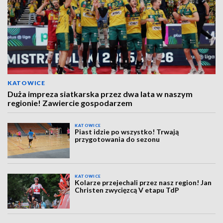
KATOWICE
Duża impreza siatkarska przez dwa lata w naszym
regionie! Zawiercie gospodarzem
KATOWICE
Piast idzie po wszystko! Trwają
przygotowania do sezonu
KATOWICE
Kolarze przejechali przez nasz region! Jan
Christen zwycięzcą V etapu TdP