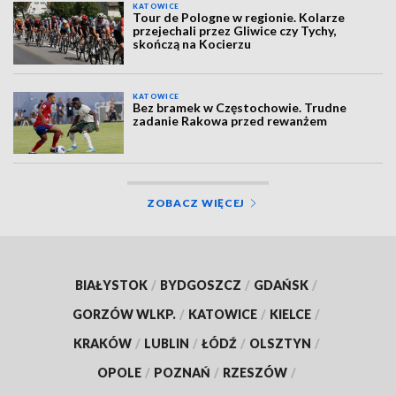
KATOWICE
Tour de Pologne w regionie. Kolarze
przejechali przez Gliwice czy Tychy,
skończą na Kocierzu
KATOWICE
Bez bramek w Częstochowie. Trudne
zadanie Rakowa przed rewanżem
ZOBACZ WIĘCEJ
BIAŁYSTOK
/
BYDGOSZCZ
/
GDAŃSK
/
GORZÓW WLKP.
/
KATOWICE
/
KIELCE
/
KRAKÓW
/
LUBLIN
/
ŁÓDŹ
/
OLSZTYN
/
OPOLE
/
POZNAŃ
/
RZESZÓW
/