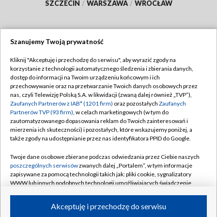
SZCZECIN
/
WARSZAWA
/
WROCŁAW
Szanujemy Twoją prywatność
Dołącz do nas:
Kliknij "Akceptuję i przechodzę do serwisu", aby wyrazić zgody na
korzystanie z technologii automatycznego śledzenia i zbierania danych,
TVP
dostęp do informacji na Twoim urządzeniu końcowym i ich
Abonament TVP
przechowywanie oraz na przetwarzanie Twoich danych osobowych przez
Regulamin TVP
nas, czyli Telewizję Polską S.A. w likwidacji (zwaną dalej również „TVP”),
Emisja w TVP
Zaufanych Partnerów z IAB* (1201 firm)
oraz pozostałych
Zaufanych
Polityka prywatności
Partnerów TVP (93 firm)
, w celach marketingowych (w tym do
Centrum informacji TVP
Moje zgody
zautomatyzowanego dopasowania reklam do Twoich zainteresowań i
mierzenia ich skuteczności) i pozostałych, które wskazujemy poniżej, a
Naziemna Telewizja Cyfrowa
Pomoc
także zgody na udostępnianie przez nas identyfikatora PPID do Google.
Sklep TVP
Biuro reklamy
Twoje dane osobowe zbierane podczas odwiedzania przez Ciebie naszych
Rada Programowa
poszczególnych serwisów
zwanych dalej „Portalem”, w tym informacje
Kontakt
zapisywane za pomocą technologii takich jak: pliki cookie, sygnalizatory
System NOS
WWW lub innych podobnych technologii umożliwiających świadczenie
dopasowanych i bezpiecznych usług, personalizację treści oraz reklam,
Informacje o nadawcy
Kanały
udostępnianie funkcji mediów społecznościowych oraz analizowanie
Akceptuję i przechodzę do serwisu
ruchu w Internecie.
Program dla prasy