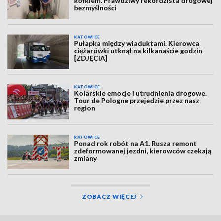
kółkiem. Prawdziwy rekordzista drogowej
bezmyślności
KATOWICE
Pułapka między wiaduktami. Kierowca
ciężarówki utknął na kilkanaście godzin
[ZDJĘCIA]
KATOWICE
Kolarskie emocje i utrudnienia drogowe.
Tour de Pologne przejedzie przez nasz
region
KATOWICE
Ponad rok robót na A1. Rusza remont
zdeformowanej jezdni, kierowców czekają
zmiany
ZOBACZ WIĘCEJ