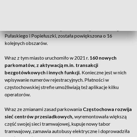
Ostatnie rozszerzenie częstochowskiej strefy płatnego
parkowania miało miejsce wiosną 2021 r. Wówczas strefa
ograniczona w przybliżeniu ulicami: al. Jana Pawła II,
Nadrzeczna, Mielczarskiego, Piłsudskiego, Sobieskiego,
Pułaskiego i Popiełuszki, została powiększona o 16
kolejnych obszarów.
Wraz z tym miasto uruchomiło w 2021 r.
160 nowych
parkomatów, z aktywacją m.in. transakcji
bezgotówkowych i innych funkcji.
Konieczne jest w nich
wpisywanie numerów rejestracyjnych. Płatności w
częstochowskiej strefie umożliwiają też aplikacje kilku
operatorów.
Wraz ze zmianami zasad parkowania
Częstochowa rozwija
sieć centrów przesiadkowych,
wyremontowała większą
część swojej sieci tramwajowej, kupuje nowy tabor
tramwajowy, zamawia autobusy elektryczne i doprowadziła