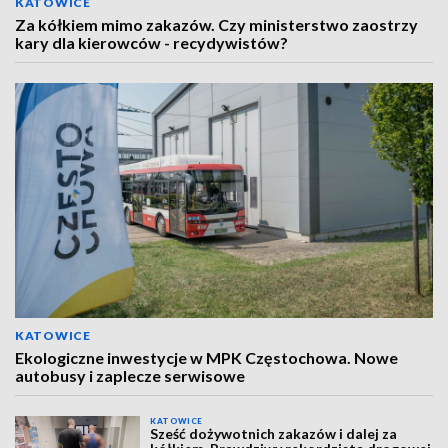
KATOWICE
Za kółkiem mimo zakazów. Czy ministerstwo zaostrzy
kary dla kierowców - recydywistów?
KATOWICE
Ekologiczne inwestycje w MPK Częstochowa. Nowe
autobusy i zaplecze serwisowe
KATOWICE
Sześć dożywotnich zakazów i dalej za