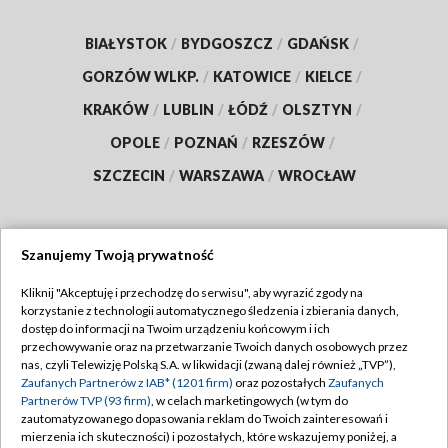
BIAŁYSTOK
/
BYDGOSZCZ
/
GDAŃSK
/
GORZÓW WLKP.
/
KATOWICE
/
KIELCE
/
KRAKÓW
/
LUBLIN
/
ŁÓDŹ
/
OLSZTYN
/
OPOLE
/
POZNAŃ
/
RZESZÓW
/
SZCZECIN
/
WARSZAWA
/
WROCŁAW
Szanujemy Twoją prywatność
Dołącz do nas:
Kliknij "Akceptuję i przechodzę do serwisu", aby wyrazić zgody na
korzystanie z technologii automatycznego śledzenia i zbierania danych,
TVP
dostęp do informacji na Twoim urządzeniu końcowym i ich
Abonament TVP
przechowywanie oraz na przetwarzanie Twoich danych osobowych przez
Regulamin TVP
nas, czyli Telewizję Polską S.A. w likwidacji (zwaną dalej również „TVP”),
Emisja w TVP
Zaufanych Partnerów z IAB* (1201 firm)
oraz pozostałych
Zaufanych
Polityka prywatności
Partnerów TVP (93 firm)
, w celach marketingowych (w tym do
Centrum informacji TVP
Moje zgody
zautomatyzowanego dopasowania reklam do Twoich zainteresowań i
mierzenia ich skuteczności) i pozostałych, które wskazujemy poniżej, a
Naziemna Telewizja Cyfrowa