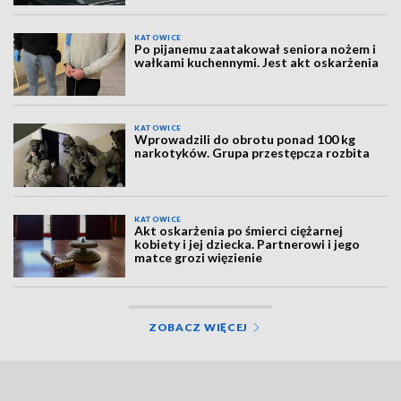
KATOWICE
Po pijanemu zaatakował seniora nożem i
wałkami kuchennymi. Jest akt oskarżenia
KATOWICE
Wprowadzili do obrotu ponad 100 kg
narkotyków. Grupa przestępcza rozbita
KATOWICE
Akt oskarżenia po śmierci ciężarnej
kobiety i jej dziecka. Partnerowi i jego
matce grozi więzienie
ZOBACZ WIĘCEJ