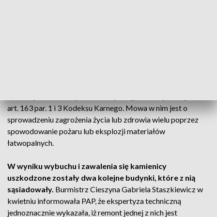
Sprawca katastrofy nie żyje
Prokuratorzy doszli do przekonania, że osobą, która
doprowadziła do katastrofy, był 46-latek. Mężczyzna
poniósł śmierć w katastrofie i dlatego śledczy umorzyli
sprawę.
Bielska prokuratura prowadziła postępowanie pod kątem
art. 163 par. 1 i 3 Kodeksu Karnego. Mowa w nim jest o
sprowadzeniu zagrożenia życia lub zdrowia wielu poprzez
spowodowanie pożaru lub eksplozji materiałów
łatwopalnych.
W wyniku wybuchu i zawalenia się kamienicy
uszkodzone zostały dwa kolejne budynki, które z nią
sąsiadowały.
Burmistrz Cieszyna Gabriela Staszkiewicz w
kwietniu informowała PAP, że ekspertyza techniczną
jednoznacznie wykazała, iż remont jednej z nich jest