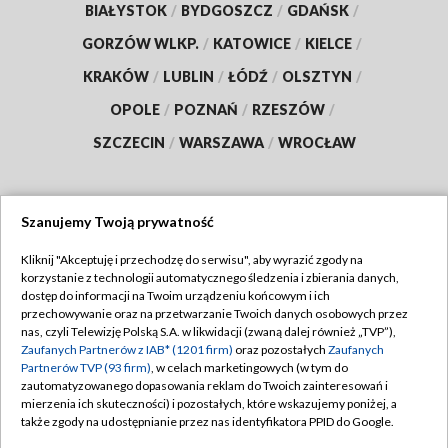
BIAŁYSTOK
/
BYDGOSZCZ
/
GDAŃSK
/
GORZÓW WLKP.
/
KATOWICE
/
KIELCE
/
KRAKÓW
/
LUBLIN
/
ŁÓDŹ
/
OLSZTYN
/
OPOLE
/
POZNAŃ
/
RZESZÓW
/
SZCZECIN
/
WARSZAWA
/
WROCŁAW
Szanujemy Twoją prywatność
Dołącz do nas:
Kliknij "Akceptuję i przechodzę do serwisu", aby wyrazić zgody na
korzystanie z technologii automatycznego śledzenia i zbierania danych,
TVP
dostęp do informacji na Twoim urządzeniu końcowym i ich
Abonament TVP
przechowywanie oraz na przetwarzanie Twoich danych osobowych przez
Regulamin TVP
nas, czyli Telewizję Polską S.A. w likwidacji (zwaną dalej również „TVP”),
Emisja w TVP
Zaufanych Partnerów z IAB* (1201 firm)
oraz pozostałych
Zaufanych
Polityka prywatności
Partnerów TVP (93 firm)
, w celach marketingowych (w tym do
Centrum informacji TVP
Moje zgody
zautomatyzowanego dopasowania reklam do Twoich zainteresowań i
mierzenia ich skuteczności) i pozostałych, które wskazujemy poniżej, a
Naziemna Telewizja Cyfrowa
Pomoc
także zgody na udostępnianie przez nas identyfikatora PPID do Google.
Sklep TVP
Biuro reklamy