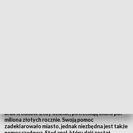
Centrum Pomocy Dzieciom w Sosnowcu, prowadzonemu przez
Stowarzyszenie Moc Wsparcia, grozi zamknięcie. Fot. FB | Stowarzyszenie
Moc Wsparcia
Na co dzień ratują dzieci, jednak teraz sami
potrzebują ratunku. Centrum Pomocy Dzieciom w
Sosnowcu, prowadzone przez Stowarzyszenie Moc
Wsparcia, stoi na krawędzi zamknięcia. Powodem
brak środków. Żeby działać, potrzebują około pół
miliona złotych rocznie. Swoją pomoc
zadeklarowało miasto, jednak niezbędna jest także
pomoc rządowa. Stąd apel, który dziś został