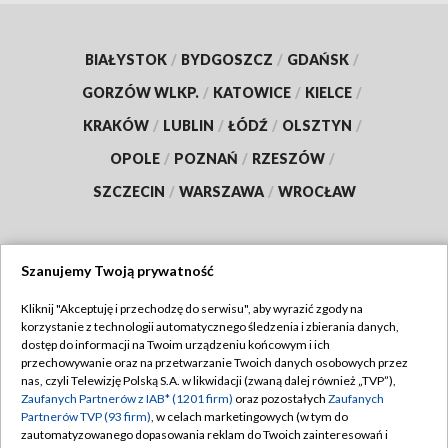
BIAŁYSTOK
/
BYDGOSZCZ
/
GDAŃSK
/
GORZÓW WLKP.
/
KATOWICE
/
KIELCE
/
KRAKÓW
/
LUBLIN
/
ŁÓDŹ
/
OLSZTYN
/
OPOLE
/
POZNAŃ
/
RZESZÓW
/
SZCZECIN
/
WARSZAWA
/
WROCŁAW
Szanujemy Twoją prywatność
Dołącz do nas:
Kliknij "Akceptuję i przechodzę do serwisu", aby wyrazić zgody na
korzystanie z technologii automatycznego śledzenia i zbierania danych,
TVP
dostęp do informacji na Twoim urządzeniu końcowym i ich
Abonament TVP
przechowywanie oraz na przetwarzanie Twoich danych osobowych przez
Regulamin TVP
nas, czyli Telewizję Polską S.A. w likwidacji (zwaną dalej również „TVP”),
Emisja w TVP
Zaufanych Partnerów z IAB* (1201 firm)
oraz pozostałych
Zaufanych
Polityka prywatności
Partnerów TVP (93 firm)
, w celach marketingowych (w tym do
Centrum informacji TVP
Moje zgody
zautomatyzowanego dopasowania reklam do Twoich zainteresowań i