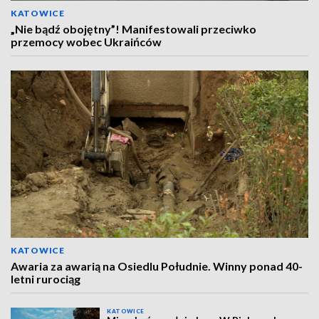
KATOWICE
„Nie bądź obojętny”! Manifestowali przeciwko
przemocy wobec Ukraińców
KATOWICE
Awaria za awarią na Osiedlu Południe. Winny ponad 40-
letni rurociąg
KATOWICE