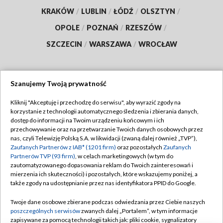
KRAKÓW
/
LUBLIN
/
ŁÓDŹ
/
OLSZTYN
/
OPOLE
/
POZNAŃ
/
RZESZÓW
/
SZCZECIN
/
WARSZAWA
/
WROCŁAW
Szanujemy Twoją prywatność
Dołącz do nas:
Kliknij "Akceptuję i przechodzę do serwisu", aby wyrazić zgody na
korzystanie z technologii automatycznego śledzenia i zbierania danych,
TVP
dostęp do informacji na Twoim urządzeniu końcowym i ich
Abonament TVP
przechowywanie oraz na przetwarzanie Twoich danych osobowych przez
Regulamin TVP
nas, czyli Telewizję Polską S.A. w likwidacji (zwaną dalej również „TVP”),
Emisja w TVP
Polityka prywatności
Zaufanych Partnerów z IAB* (1201 firm)
oraz pozostałych
Zaufanych
Partnerów TVP (93 firm)
, w celach marketingowych (w tym do
Centrum informacji TVP
Moje zgody
zautomatyzowanego dopasowania reklam do Twoich zainteresowań i
mierzenia ich skuteczności) i pozostałych, które wskazujemy poniżej, a
Naziemna Telewizja Cyfrowa
Pomoc
także zgody na udostępnianie przez nas identyfikatora PPID do Google.
Sklep TVP
Biuro reklamy
Twoje dane osobowe zbierane podczas odwiedzania przez Ciebie naszych
Rada Programowa
Kontakt
poszczególnych serwisów
zwanych dalej „Portalem”, w tym informacje
zapisywane za pomocą technologii takich jak: pliki cookie, sygnalizatory