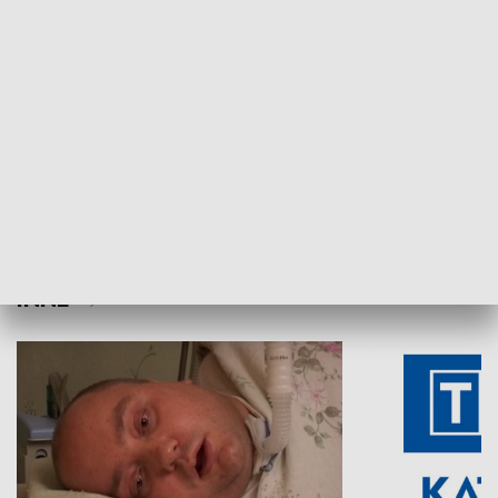
Aktualności sprzed lat
Z historią w tl
INNE