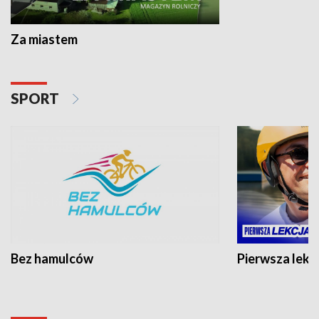
Za miastem
SPORT
Bez hamulców
Pierwsza lekc