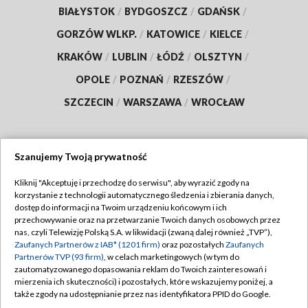
BIAŁYSTOK
/
BYDGOSZCZ
/
GDAŃSK
/
GORZÓW WLKP.
/
KATOWICE
/
KIELCE
/
KRAKÓW
/
LUBLIN
/
ŁÓDŹ
/
OLSZTYN
/
OPOLE
/
POZNAŃ
/
RZESZÓW
/
SZCZECIN
/
WARSZAWA
/
WROCŁAW
Szanujemy Twoją prywatność
Dołącz do nas:
Kliknij "Akceptuję i przechodzę do serwisu", aby wyrazić zgody na
korzystanie z technologii automatycznego śledzenia i zbierania danych,
TVP
dostęp do informacji na Twoim urządzeniu końcowym i ich
Abonament TVP
przechowywanie oraz na przetwarzanie Twoich danych osobowych przez
Regulamin TVP
nas, czyli Telewizję Polską S.A. w likwidacji (zwaną dalej również „TVP”),
Emisja w TVP
Polityka prywatności
Zaufanych Partnerów z IAB* (1201 firm)
oraz pozostałych
Zaufanych
Partnerów TVP (93 firm)
, w celach marketingowych (w tym do
Centrum informacji TVP
Moje zgody
zautomatyzowanego dopasowania reklam do Twoich zainteresowań i
mierzenia ich skuteczności) i pozostałych, które wskazujemy poniżej, a
Naziemna Telewizja Cyfrowa
Pomoc
także zgody na udostępnianie przez nas identyfikatora PPID do Google.