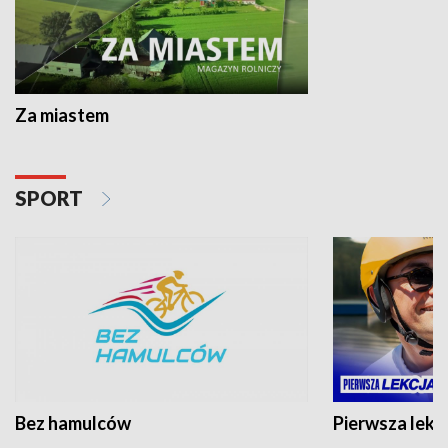
Za miastem
SPORT
Bez hamulców
Pierwsza lekc