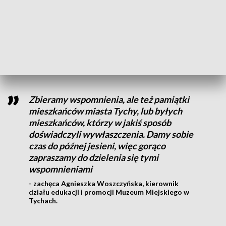
„Architektura - Murator”.
Historia samej budowy jest już, rzecz jasna, świetnie
udokumentowana. Teraz przyszedł czas na wysłuchanie
historii mieszkańców.
Zbieramy wspomnienia, ale też pamiątki
mieszkańców miasta Tychy, lub byłych
mieszkańców, którzy w jakiś sposób
doświadczyli wywłaszczenia. Damy sobie
czas do późnej jesieni, więc gorąco
zapraszamy do dzielenia się tymi
wspomnieniami
- zachęca Agnieszka Woszczyńska, kierownik
działu edukacji i promocji Muzeum Miejskiego w
Tychach.