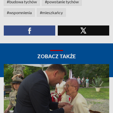
#budowa tychów
#powstanie tychów
#wspomnienia
#mieszkańcy
ZOBACZ TAKŻE