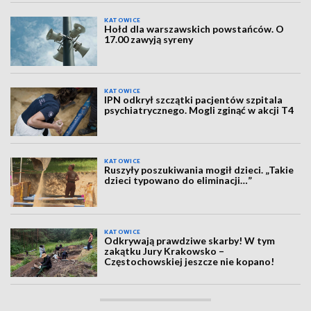
KATOWICE
Hołd dla warszawskich powstańców. O
17.00 zawyją syreny
KATOWICE
IPN odkrył szczątki pacjentów szpitala
psychiatrycznego. Mogli zginąć w akcji T4
KATOWICE
Ruszyły poszukiwania mogił dzieci. „Takie
dzieci typowano do eliminacji…”
KATOWICE
Odkrywają prawdziwe skarby! W tym
zakątku Jury Krakowsko –
Częstochowskiej jeszcze nie kopano!