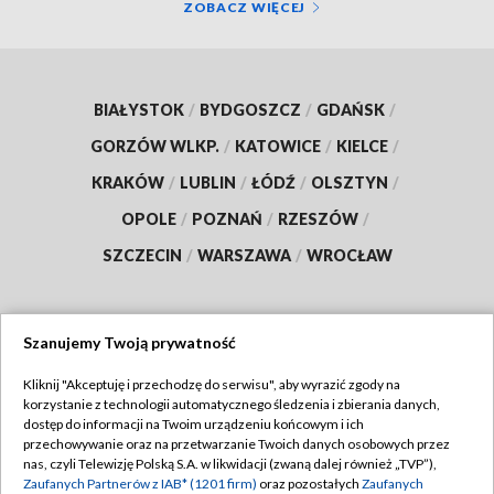
ZOBACZ WIĘCEJ
BIAŁYSTOK
/
BYDGOSZCZ
/
GDAŃSK
/
GORZÓW WLKP.
/
KATOWICE
/
KIELCE
/
KRAKÓW
/
LUBLIN
/
ŁÓDŹ
/
OLSZTYN
/
OPOLE
/
POZNAŃ
/
RZESZÓW
/
SZCZECIN
/
WARSZAWA
/
WROCŁAW
Szanujemy Twoją prywatność
Dołącz do nas:
Kliknij "Akceptuję i przechodzę do serwisu", aby wyrazić zgody na
korzystanie z technologii automatycznego śledzenia i zbierania danych,
TVP
dostęp do informacji na Twoim urządzeniu końcowym i ich
Abonament TVP
przechowywanie oraz na przetwarzanie Twoich danych osobowych przez
Regulamin TVP
nas, czyli Telewizję Polską S.A. w likwidacji (zwaną dalej również „TVP”),
Emisja w TVP
Zaufanych Partnerów z IAB* (1201 firm)
oraz pozostałych
Zaufanych
Polityka prywatności