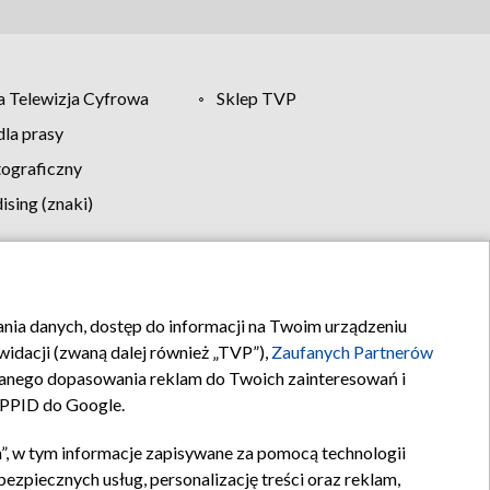
 Telewizja Cyfrowa
Sklep TVP
la prasy
tograficzny
sing (znaki)
klamy
Kontakt
rania danych, dostęp do informacji na Twoim urządzeniu
idacji (zwaną dalej również „TVP”),
Zaufanych Partnerów
anego dopasowania reklam do Twoich zainteresowań i
a PPID do Google.
”, w tym informacje zapisywane za pomocą technologii
zpiecznych usług, personalizację treści oraz reklam,