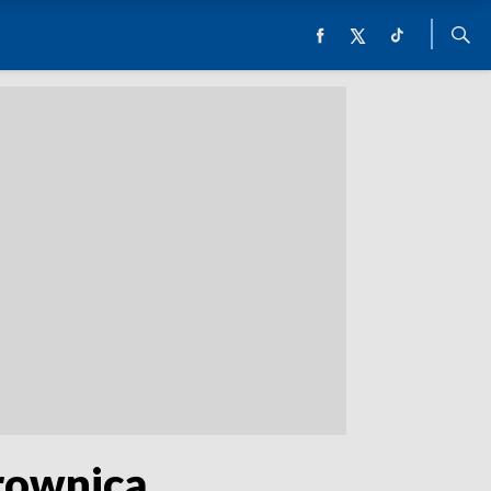
erownicą