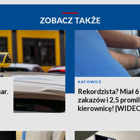
ZOBACZ TAKŻE
KATOWICE
ar.
Rekordzista? Miał 
zakazów i 2,5 promi
kierownicę! [WIDE