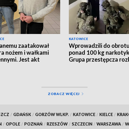
CE
KATOWICE
janemu zaatakował
Wprowadzili do obrot
ra nożem i wałkami
ponad 100 kg narkoty
nnymi. Jest akt
Grupa przestępcza roz
żenia
ZOBACZ WIĘCEJ
SZCZ
/
GDAŃSK
/
GORZÓW WLKP.
/
KATOWICE
/
KIELCE
/
KRA
N
/
OPOLE
/
POZNAŃ
/
RZESZÓW
/
SZCZECIN
/
WARSZAWA
/
W