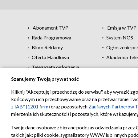
Abonament TVP
Emisja w TVP
Rada Programowa
System NOS
Biuro Reklamy
Ogłoszenie pr
Oferta Handlowa
Akademia Tele
Telegazeta ogłoszenia
Szanujemy Twoją prywatność
Regulamin TVP
Kliknij "Akceptuję i przechodzę do serwisu", aby wyrazić zg
końcowym i ich przechowywanie oraz na przetwarzanie Twoich
z IAB* (1201 firm)
oraz pozostałych
Zaufanych Partnerów T
mierzenia ich skuteczności) i pozostałych, które wskazujemy
Twoje dane osobowe zbierane podczas odwiedzania przez 
takich jak: pliki cookie, sygnalizatory WWW lub innych pod