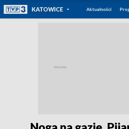
POWRÓT DO
KATOWICE
Aktualności
Pro
TVP REGIONY
Noga na gazie. Pij