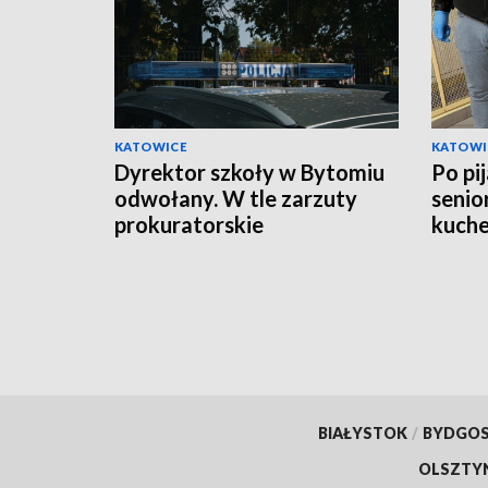
KATOWICE
KATOWI
Dyrektor szkoły w Bytomiu
Po pi
odwołany. W tle zarzuty
senio
prokuratorskie
kuche
oskar
BIAŁYSTOK
/
BYDGO
OLSZTY