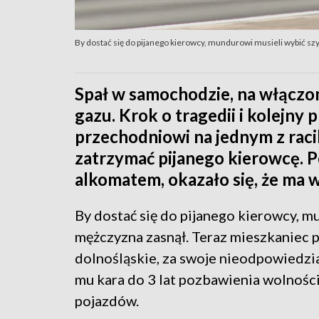
By dostać się do pijanego kierowcy, mundurowi musieli wybić sz
Spał w samochodzie, na włączo
gazu. Krok o tragedii i kolejny
przechodniowi na jednym z raci
zatrzymać pijanego kierowcę. 
alkomatem, okazało się, że ma w
By dostać się do pijanego kierowcy, m
mężczyzna zasnął. Teraz mieszkaniec 
dolnośląskie, za swoje nieodpowiedz
mu kara do 3 lat pozbawienia wolnośc
pojazdów.