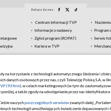
Dołącz do nas:
Centrum informacji TVP
Naziemna
Informacje o nadawcy
Program d
zetargowe
Zgłoś program (ROPAT)
Serwis fo
wizyjna
Kariera w TVP
Merchandi
Polityka prywatności
Moje zgody
Pomoc
Biuro re
ody na korzystanie z technologii automatycznego śledzenia i zbie
 danych osobowych przez nas, czyli Telewizję Polską S.A. w likw
VP (93 firm)
, w celach marketingowych (w tym do zautomatyzow
 poniżej, a także zgody na udostępnianie przez nas identyfikator
Ciebie naszych
poszczególnych serwisów
zwanych dalej „Portalem
obnych technologii umożliwiających świadczenie dopasowanych i be