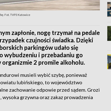
ybę. Fot. TVP3 Katowice
nym zapłonie, nogę trzymał na pedale
 przypadek czujności świadka. Dzięki
borskich parkingów udało się
Po wybudzeniu i przebadaniu go
 organizmie 2 promile alkoholu.
undurowi musieli wybić szybę, ponieważ
powiatu lubińskiego, to województwo
ialne zachowanie odpowie przed sądem. Grozi
i, wysoka grzywna oraz zakaz prowadzenia