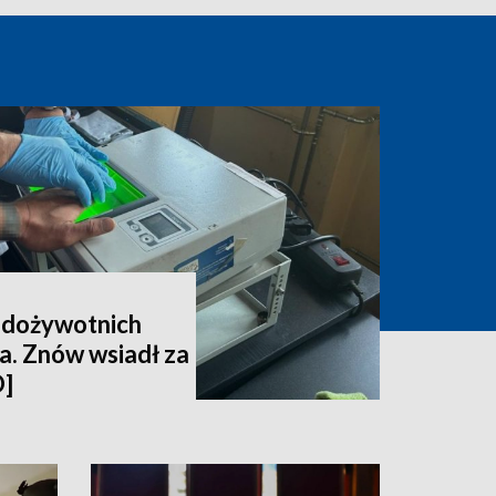
6 dożywotnich
la. Znów wsiadł za
O]