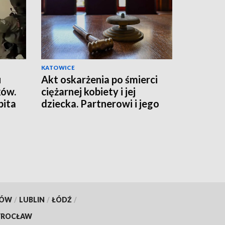
KATOWICE
u
Akt oskarżenia po śmierci
ków.
ciężarnej kobiety i jej
bita
dziecka. Partnerowi i jego
matce grozi więzienie
KÓW
/
LUBLIN
/
ŁÓDŹ
/
ROCŁAW