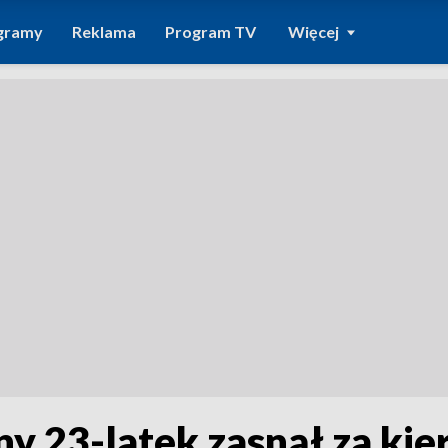
gramy
Reklama
Program TV
Więcej
any 23-latek zasnął za ki