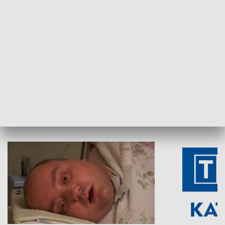
Aktualności sprzed lat
Z historią w tl
INNE