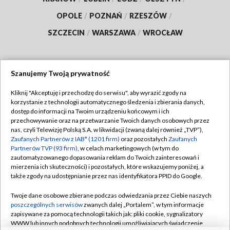
OPOLE
/
POZNAŃ
/
RZESZÓW
/
SZCZECIN
/
WARSZAWA
/
WROCŁAW
Szanujemy Twoją prywatność
Dołącz do nas:
Kliknij "Akceptuję i przechodzę do serwisu", aby wyrazić zgody na
korzystanie z technologii automatycznego śledzenia i zbierania danych,
TVP
dostęp do informacji na Twoim urządzeniu końcowym i ich
Abonament TVP
przechowywanie oraz na przetwarzanie Twoich danych osobowych przez
Regulamin TVP
nas, czyli Telewizję Polską S.A. w likwidacji (zwaną dalej również „TVP”),
Emisja w TVP
Polityka prywatności
Zaufanych Partnerów z IAB* (1201 firm)
oraz pozostałych
Zaufanych
Partnerów TVP (93 firm)
, w celach marketingowych (w tym do
Centrum informacji TVP
Moje zgody
zautomatyzowanego dopasowania reklam do Twoich zainteresowań i
mierzenia ich skuteczności) i pozostałych, które wskazujemy poniżej, a
Naziemna Telewizja Cyfrowa
Pomoc
także zgody na udostępnianie przez nas identyfikatora PPID do Google.
Sklep TVP
Biuro reklamy
Twoje dane osobowe zbierane podczas odwiedzania przez Ciebie naszych
Rada Programowa
Kontakt
poszczególnych serwisów
zwanych dalej „Portalem”, w tym informacje
zapisywane za pomocą technologii takich jak: pliki cookie, sygnalizatory
System NOS
WWW lub innych podobnych technologii umożliwiających świadczenie