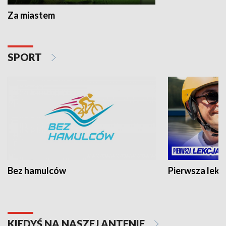
Za miastem
SPORT
Bez hamulców
Pierwsza lekc
KIEDYŚ NA NASZEJ ANTENIE