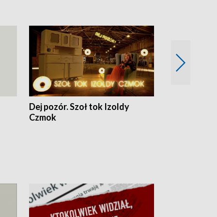
Dej pozór. Szoł tok Izoldy
Dzień z blisk
Czmok