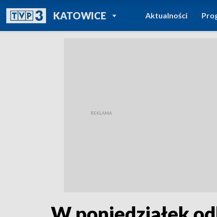
POWRÓT DO
KATOWICE
Aktualności
Pro
TVP REGIONY
W poniedziałek odb