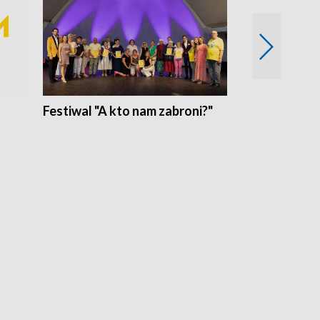
Festiwal "A kto nam zabroni?"
Mikrokosmo