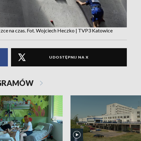
czce na czas. Fot. Wojciech Heczko | TVP3 Katowice
UDOSTĘPNIJ NA X
OGRAMÓW