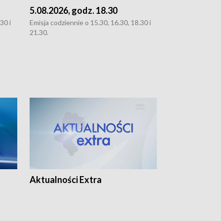
5.08.2026, godz. 18.30
4.08.2026, g
30 i
Emisja codziennie o 15.30, 16.30, 18.30 i
Emisja codziennie
21.30.
21.30.
Aktualności Extra