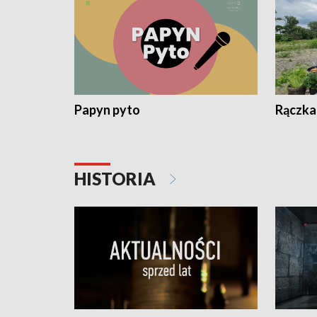
Papyn pyto
Rączka
HISTORIA