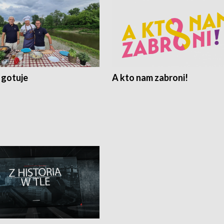
 gotuje
A kto nam zabroni!