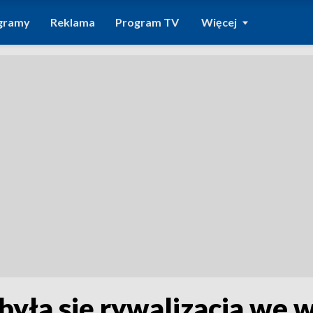
gramy
Reklama
Program TV
Więcej
yła się rywalizacja we w