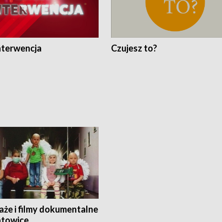
nterwencja
Czujesz to?
aże i filmy dokumentalne
towice