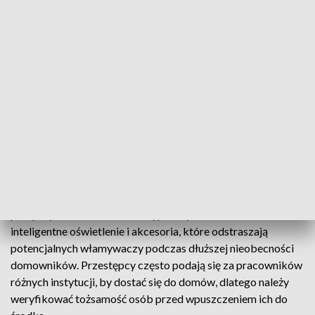
włamaniom.
Policjanci zwracają uwagę na konieczność posiadania
atestowanych zamków oraz rozważenie montażu zamków
wielopunktowych. Podkreślają, że drzwi należy zamykać od
wewnątrz nawet wtedy, kiedy jesteśmy w domu. Jednym z
częstszych punktów wejścia dla włamywaczy są okna,
dlatego warto zadbać o ich jakość oraz zainwestować w
rolety antywłamaniowe.
Ważne, by nie zostawiać kluczy i wartościowych
przedmiotów w łatwo dostępnych miejscach, takich jak
parapety. O ile to możliwe - wyposażyć mieszkania w
inteligentne oświetlenie i akcesoria, które odstraszają
potencjalnych włamywaczy podczas dłuższej nieobecności
domowników. Przestępcy często podają się za pracowników
różnych instytucji, by dostać się do domów, dlatego należy
weryfikować tożsamość osób przed wpuszczeniem ich do