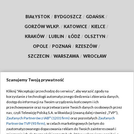
BIAŁYSTOK
/
BYDGOSZCZ
/
GDAŃSK
/
GORZÓW WLKP.
/
KATOWICE
/
KIELCE
/
KRAKÓW
/
LUBLIN
/
ŁÓDŹ
/
OLSZTYN
/
OPOLE
/
POZNAŃ
/
RZESZÓW
/
SZCZECIN
/
WARSZAWA
/
WROCŁAW
Szanujemy Twoją prywatność
Dołącz do nas:
Kliknij "Akceptuję i przechodzę do serwisu", aby wyrazić zgody na
korzystanie z technologii automatycznego śledzenia i zbierania danych,
TVP
dostęp do informacji na Twoim urządzeniu końcowym i ich
Abonament TVP
przechowywanie oraz na przetwarzanie Twoich danych osobowych przez
Regulamin TVP
nas, czyli Telewizję Polską S.A. w likwidacji (zwaną dalej również „TVP”),
Emisja w TVP
Zaufanych Partnerów z IAB* (1201 firm)
oraz pozostałych
Zaufanych
Polityka prywatności
Partnerów TVP (93 firm)
, w celach marketingowych (w tym do
Centrum informacji TVP
Moje zgody
zautomatyzowanego dopasowania reklam do Twoich zainteresowań i