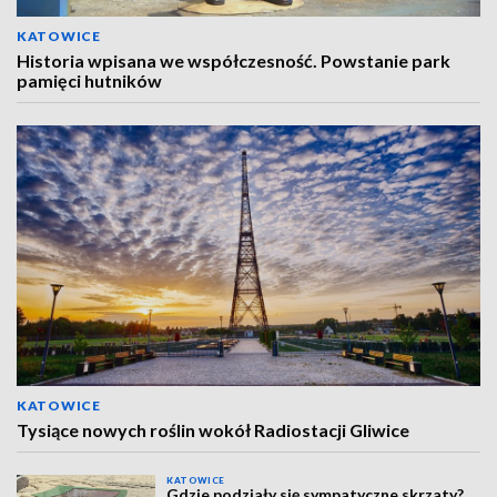
KATOWICE
Historia wpisana we współczesność. Powstanie park
pamięci hutników
KATOWICE
Tysiące nowych roślin wokół Radiostacji Gliwice
KATOWICE
Gdzie podziały się sympatyczne skrzaty?