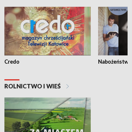
Credo
Nabożeństwa 
ROLNICTWO I WIEŚ