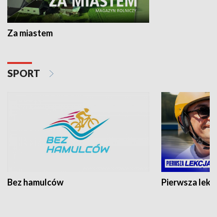
Za miastem
SPORT
Bez hamulców
Pierwsza lekc