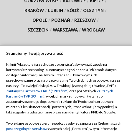
GORZÓW WLKP.
/
KATOWICE
/
KIELCE
/
KRAKÓW
/
LUBLIN
/
ŁÓDŹ
/
OLSZTYN
/
OPOLE
/
POZNAŃ
/
RZESZÓW
/
SZCZECIN
/
WARSZAWA
/
WROCŁAW
Szanujemy Twoją prywatność
Dołącz do nas:
Kliknij "Akceptuję i przechodzę do serwisu", aby wyrazić zgody na
korzystanie z technologii automatycznego śledzenia i zbierania danych,
TVP
dostęp do informacji na Twoim urządzeniu końcowym i ich
Abonament TVP
przechowywanie oraz na przetwarzanie Twoich danych osobowych przez
Regulamin TVP
nas, czyli Telewizję Polską S.A. w likwidacji (zwaną dalej również „TVP”),
Emisja w TVP
Polityka prywatności
Zaufanych Partnerów z IAB* (1201 firm)
oraz pozostałych
Zaufanych
Partnerów TVP (93 firm)
, w celach marketingowych (w tym do
Centrum informacji TVP
Moje zgody
zautomatyzowanego dopasowania reklam do Twoich zainteresowań i
mierzenia ich skuteczności) i pozostałych, które wskazujemy poniżej, a
Naziemna Telewizja Cyfrowa
Pomoc
także zgody na udostępnianie przez nas identyfikatora PPID do Google.
Sklep TVP
Biuro reklamy
Twoje dane osobowe zbierane podczas odwiedzania przez Ciebie naszych
Rada Programowa
Kontakt
poszczególnych serwisów
zwanych dalej „Portalem”, w tym informacje