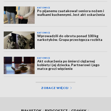
KATOWICE
Po pijanemu zaatakował seniora nożem i
wałkami kuchennymi. Jest akt oskarżenia
KATOWICE
Wprowadzili do obrotu ponad 100 kg
narkotyków. Grupa przestępcza rozbita
KATOWICE
Akt oskarżenia po śmierci ciężarnej
kobiety i jej dziecka. Partnerowi i jego
matce grozi więzienie
ZOBACZ WIĘCEJ
BIAŁYSTOK
/
BYDGOSZCZ
/
GDAŃSK
/