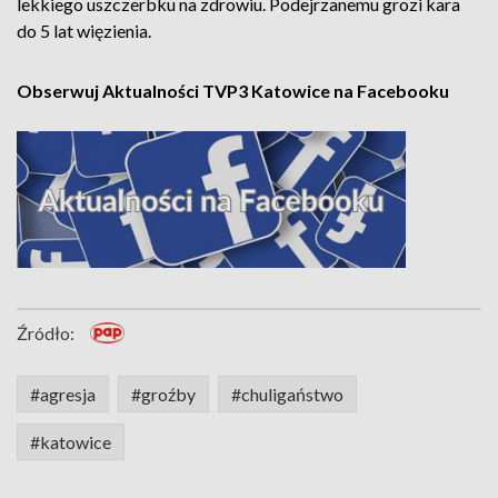
lekkiego uszczerbku na zdrowiu. Podejrzanemu grozi kara
do 5 lat więzienia.
Obserwuj Aktualności TVP3 Katowice na Facebooku
Źródło:
#agresja
#groźby
#chuligaństwo
#katowice