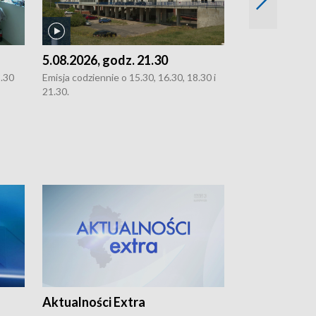
5.08.2026, godz. 21.30
5.08.2026, g
8.30
Emisja codziennie o 15.30, 16.30, 18.30 i
Emisja codziennie
21.30.
21.30.
Aktualności Extra