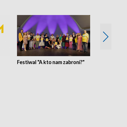
Festiwal "A kto nam zabroni?"
Mikrokosmo