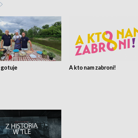
 gotuje
A kto nam zabroni!