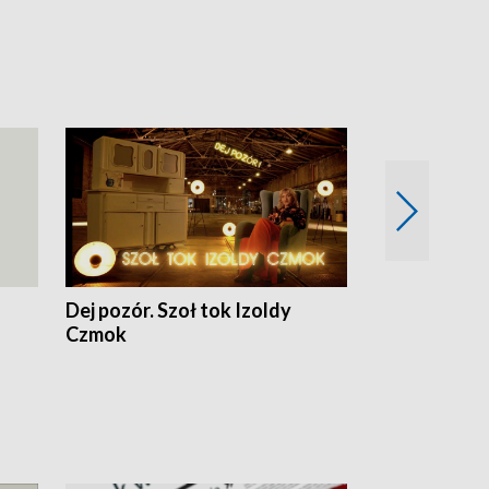
Dej pozór. Szoł tok Izoldy
Dzień z blisk
Czmok