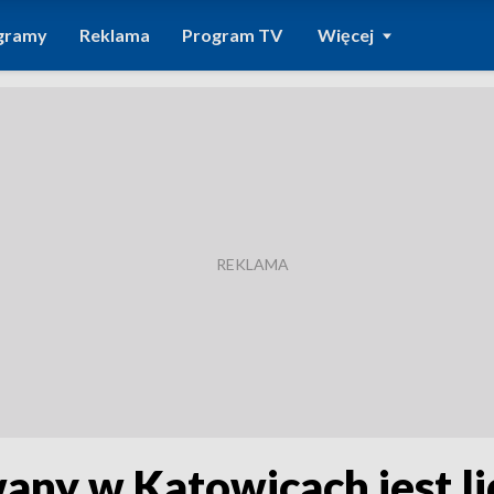
gramy
Reklama
Program TV
Więcej
wany w Katowicach jest l