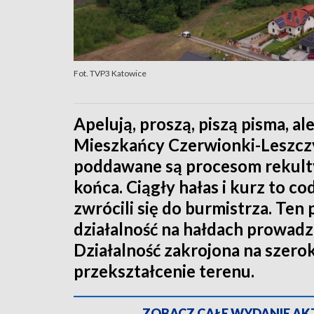
Fot. TVP3 Katowice
Apelują, proszą, piszą pisma, ale
Mieszkańcy Czerwionki-Leszczyn
poddawane są procesom rekultyw
końca. Ciągły hałas i kurz to c
zwrócili się do burmistrza. Ten
działalność na hałdach prowadz
Działalność zakrojona na szerok
przekształcenie terenu.
ZOBACZ CAŁE WYDANIE AKTU