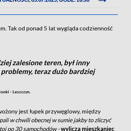
em. Tak od ponad 5 lat wygląda codzienność
iej zalesione teren, był inny
e problemy, teraz dużo bardziej
onki - Leszczyn.
zwożony jest łupek przywęglowy, między
ali w chwili obecnej w sumie jakby to zliczyć
 stoi po 30 samochodów -
wylicza mieszkaniec