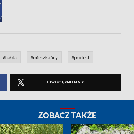
#hałda
#mieszkańcy
#protest
UDOSTĘPNIJ NA X
ZOBACZ TAKŻE