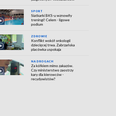
SPORT
Siatkarki BKS-u wznowiły
treningi! Celem - ligowe
podium
ZDROWIE
Konflikt wokół onkologii
dziecięcej trwa. Zabrzańska
placówka uspokaja
NA DROGACH
Za kółkiem mimo zakazów.
Czy ministerstwo zaostrzy
kary dla kierowców -
recydywistów?