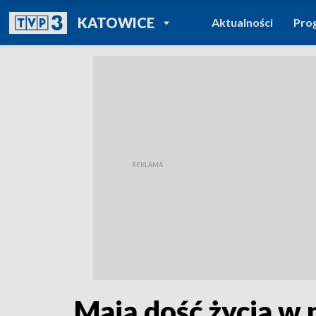
POWRÓT DO
KATOWICE
Aktualności
Pro
TVP REGIONY
Mają dość życia w 