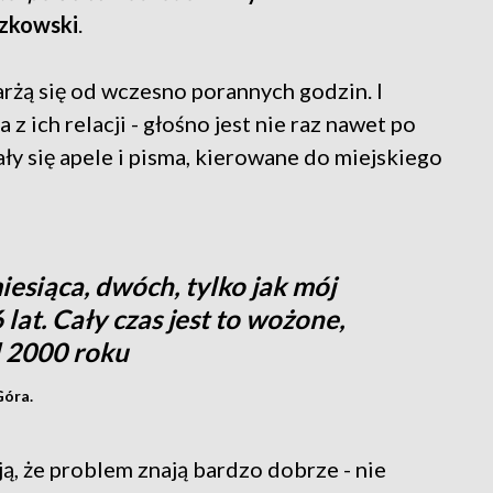
czkowski
.
arżą się od wczesno porannych godzin. I
 z ich relacji - głośno jest nie raz nawet po
y się apele i pisma, kierowane do miejskiego
iesiąca, dwóch, tylko jak mój
lat. Cały czas jest to wożone,
d 2000 roku
Góra.
ą, że problem znają bardzo dobrze - nie