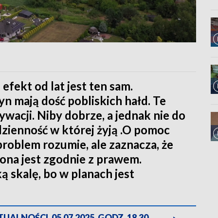
 efekt od lat jest ten sam.
 mają dość pobliskich hałd. Te
acji. Niby dobrze, a jednak nie do
odzienność w której żyją .O pomoc
 problem rozumie, ale zaznacza, że
ona jest zgodnie z prawem.
ą skalę, bo w planach jest
ALNOŚCI, 05.07.2025, GODZ. 18.30