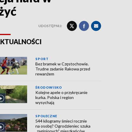
żyć
UDOSTĘPNIJ:
KTUALNOŚCI
SPORT
Bez bramek w Częstochowie.
Trudne zadanie Rakowa przed
rewanżem
ŚRODOWISKO
Kolejne apele o przykręcanie
kurka. Polska i region
wysychają
SPOŁECZNE
544 kilogramy śmieci rocznie
na osobę? Ogrodzieniec szuka
„zaginionych" mieszkańców