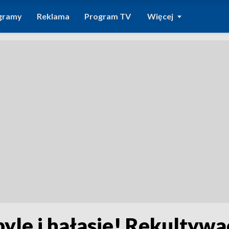
gramy
Reklama
Program TV
Więcej
pyle i hałasie! Rekultywa