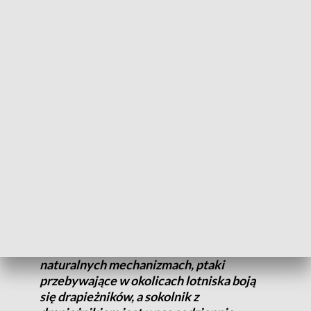
Zobacz zdjęcia
Zderzenie samolotu nawet z małym ptakiem może skończyć
się katastrofą.
CZYTAJ TAKŻE:
Zabezpiecz dom przed włamaniem.
Sprawdź, czy wiesz jak
Z metody sokolniczej w Katowice Airport
korzystamy od ponad 15 lat i to jest
popularna metoda na lotniskach,
ponieważ bardzo skuteczna. Bazuje na
naturalnych mechanizmach, ptaki
przebywające w okolicach lotniska boją
się drapieżników, a sokolnik z