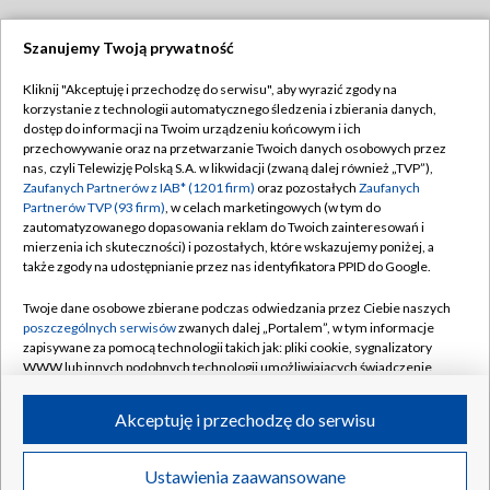
Szanujemy Twoją prywatność
Dołącz do nas:
Kliknij "Akceptuję i przechodzę do serwisu", aby wyrazić zgody na
korzystanie z technologii automatycznego śledzenia i zbierania danych,
TVP
dostęp do informacji na Twoim urządzeniu końcowym i ich
Abonament TVP
przechowywanie oraz na przetwarzanie Twoich danych osobowych przez
Regulamin TVP
nas, czyli Telewizję Polską S.A. w likwidacji (zwaną dalej również „TVP”),
Emisja w TVP
Zaufanych Partnerów z IAB* (1201 firm)
oraz pozostałych
Zaufanych
Polityka prywatności
Partnerów TVP (93 firm)
, w celach marketingowych (w tym do
Centrum informacji TVP
Moje zgody
zautomatyzowanego dopasowania reklam do Twoich zainteresowań i
mierzenia ich skuteczności) i pozostałych, które wskazujemy poniżej, a
Naziemna Telewizja Cyfrowa
Pomoc
także zgody na udostępnianie przez nas identyfikatora PPID do Google.
Sklep TVP
Biuro reklamy
Twoje dane osobowe zbierane podczas odwiedzania przez Ciebie naszych
Rada Programowa
poszczególnych serwisów
zwanych dalej „Portalem”, w tym informacje
Kontakt
zapisywane za pomocą technologii takich jak: pliki cookie, sygnalizatory
System NOS
WWW lub innych podobnych technologii umożliwiających świadczenie
dopasowanych i bezpiecznych usług, personalizację treści oraz reklam,
Informacje o nadawcy
Kanały
udostępnianie funkcji mediów społecznościowych oraz analizowanie
Akceptuję i przechodzę do serwisu
ruchu w Internecie.
Program dla prasy
©2026 Telewizja Polska S.A. w likwidacji
Biuro Reklamy
Twoje dane osobowe zbierane podczas odwiedzania przez Ciebie
Ustawienia zaawansowane
poszczególnych serwisów
na Portalu, takie jak adresy IP, identyfikatory