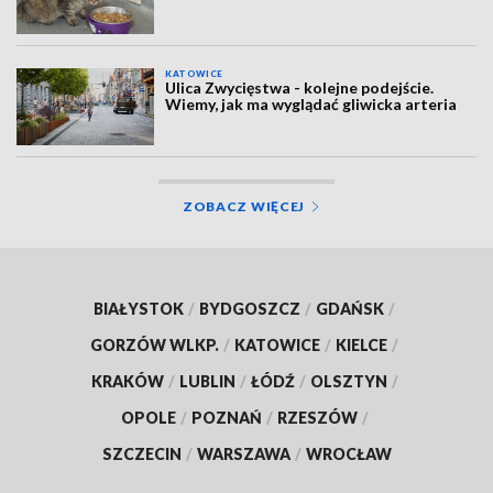
KATOWICE
Ulica Zwycięstwa - kolejne podejście.
Wiemy, jak ma wyglądać gliwicka arteria
ZOBACZ WIĘCEJ
BIAŁYSTOK
/
BYDGOSZCZ
/
GDAŃSK
/
GORZÓW WLKP.
/
KATOWICE
/
KIELCE
/
KRAKÓW
/
LUBLIN
/
ŁÓDŹ
/
OLSZTYN
/
OPOLE
/
POZNAŃ
/
RZESZÓW
/
SZCZECIN
/
WARSZAWA
/
WROCŁAW