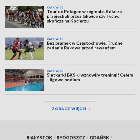
KATOWICE
Tour de Pologne w regionie. Kolarze
przejechali przez Gliwice czy Tychy,
skończą na Kocierzu
KATOWICE
Bez bramek w Częstochowie. Trudne
zadanie Rakowa przed rewanżem
KATOWICE
Siatkarki BKS-u wznowiły treningi! Celem
- ligowe podium
ZOBACZ WIĘCEJ
BIAŁYSTOK
/
BYDGOSZCZ
/
GDAŃSK
/