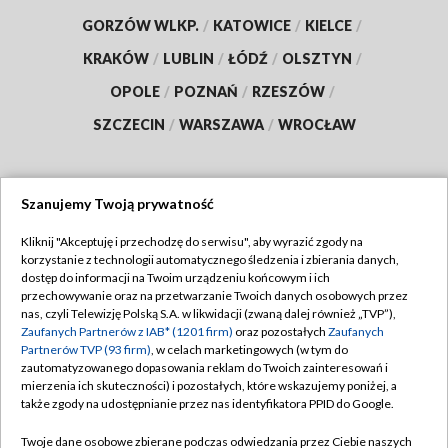
GORZÓW WLKP.
/
KATOWICE
/
KIELCE
/
KRAKÓW
/
LUBLIN
/
ŁÓDŹ
/
OLSZTYN
/
OPOLE
/
POZNAŃ
/
RZESZÓW
/
SZCZECIN
/
WARSZAWA
/
WROCŁAW
Szanujemy Twoją prywatność
Dołącz do nas:
Kliknij "Akceptuję i przechodzę do serwisu", aby wyrazić zgody na
korzystanie z technologii automatycznego śledzenia i zbierania danych,
TVP
dostęp do informacji na Twoim urządzeniu końcowym i ich
Abonament TVP
przechowywanie oraz na przetwarzanie Twoich danych osobowych przez
Regulamin TVP
nas, czyli Telewizję Polską S.A. w likwidacji (zwaną dalej również „TVP”),
Emisja w TVP
Zaufanych Partnerów z IAB* (1201 firm)
oraz pozostałych
Zaufanych
Polityka prywatności
Partnerów TVP (93 firm)
, w celach marketingowych (w tym do
Centrum informacji TVP
Moje zgody
zautomatyzowanego dopasowania reklam do Twoich zainteresowań i
mierzenia ich skuteczności) i pozostałych, które wskazujemy poniżej, a
Naziemna Telewizja Cyfrowa
Pomoc
także zgody na udostępnianie przez nas identyfikatora PPID do Google.
Sklep TVP
Biuro reklamy
Twoje dane osobowe zbierane podczas odwiedzania przez Ciebie naszych