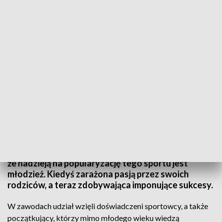
Mistrzostwa Polski w Trialu w Gliwicach. Fot. TVP3 Katowice
Trial jest bardzo trudny, wymagający i cały czas
bardzo...niszowy. Trial Team pragnie to zmienić, a
frekwencja podczas Gliwickich zawodów pokazała,
że nadzieją na popularyzację tego sportu jest
młodzież. Kiedyś zarażona pasją przez swoich
rodziców, a teraz zdobywająca imponujące sukcesy.
W zawodach udział wzięli doświadczeni sportowcy, a także
początkujący, którzy mimo młodego wieku wiedzą