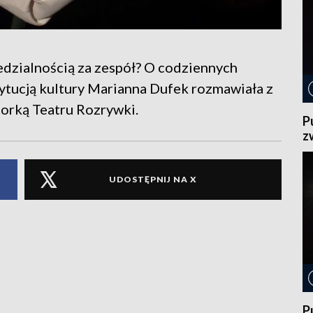
edzialnością za zespół? O codziennych
tytucją kultury Marianna Dufek rozmawiała z
torką Teatru Rozrywki.
P
z
UDOSTĘPNIJ NA X
P