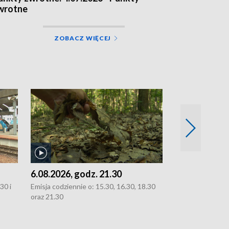
wrotne
ZOBACZ WIĘCEJ
6.08.2026, godz. 21.30
6.08.2026, g
30 i
Emisja codziennie o: 15.30, 16.30, 18.30
Emisja codziennie
oraz 21.30
oraz 21.30