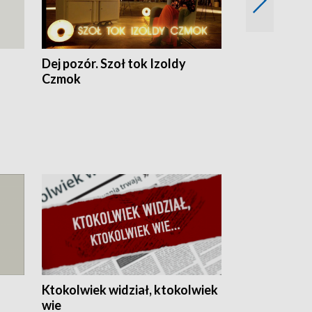
Dej pozór. Szoł tok Izoldy
Dzień z blisk
Czmok
Ktokolwiek widział, ktokolwiek
wie