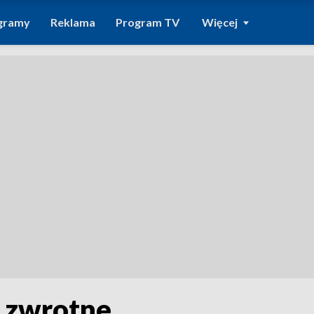
gramy
Reklama
Program TV
Więcej
y zwrotne