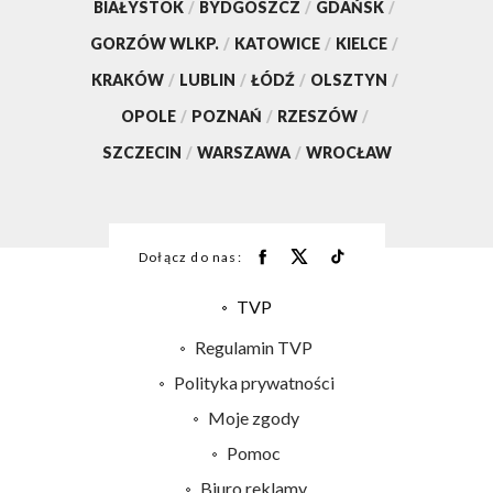
BIAŁYSTOK
/
BYDGOSZCZ
/
GDAŃSK
/
GORZÓW WLKP.
/
KATOWICE
/
KIELCE
/
KRAKÓW
/
LUBLIN
/
ŁÓDŹ
/
OLSZTYN
/
OPOLE
/
POZNAŃ
/
RZESZÓW
/
SZCZECIN
/
WARSZAWA
/
WROCŁAW
Dołącz do nas:
TVP
Abonament TVP
Regulamin TVP
Emisja w TVP
Polityka prywatności
Centrum informacji TVP
Moje zgody
Naziemna Telewizja Cyfrowa
Pomoc
Sklep TVP
Biuro reklamy