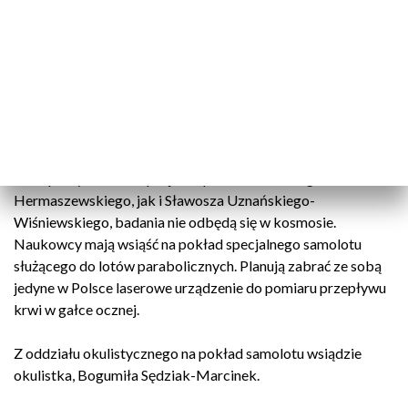
części siatkówki w warunkach braku
grawitacji. Właśnie to jest ten element,
który wpływa na nieostre widzenie i
zaburzenia widzenia u astronautów
- prof. Edward Wylęgała, konsultant wojewódzki
w dziedzinie okulistyki, prorektor ds. rozwoju i
transferu technologii SUM.
Choć pomysłodawca projektu poznał zarówno generała
Hermaszewskiego, jak i Sławosza Uznańskiego-
Wiśniewskiego, badania nie odbędą się w kosmosie.
Naukowcy mają wsiąść na pokład specjalnego samolotu
służącego do lotów parabolicznych. Planują zabrać ze sobą
jedyne w Polsce laserowe urządzenie do pomiaru przepływu
krwi w gałce ocznej.
Z oddziału okulistycznego na pokład samolotu wsiądzie
okulistka, Bogumiła Sędziak-Marcinek.