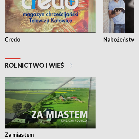
Credo
Nabożeństwa 
ROLNICTWO I WIEŚ
Za miastem