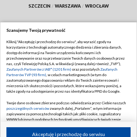
SZCZECIN
/
WARSZAWA
/
WROCŁAW
Szanujemy Twoją prywatność
Dołącz do nas:
Kliknij "Akceptuję i przechodzę do serwisu", aby wyrazić zgody na
korzystanie z technologii automatycznego śledzenia i zbierania danych,
TVP
dostęp do informacji na Twoim urządzeniu końcowym i ich
Abonament TVP
przechowywanie oraz na przetwarzanie Twoich danych osobowych przez
Regulamin TVP
nas, czyli Telewizję Polską S.A. w likwidacji (zwaną dalej również „TVP”),
Emisja w TVP
Polityka prywatności
Zaufanych Partnerów z IAB* (1201 firm)
oraz pozostałych
Zaufanych
Partnerów TVP (93 firm)
, w celach marketingowych (w tym do
Centrum informacji TVP
Moje zgody
zautomatyzowanego dopasowania reklam do Twoich zainteresowań i
mierzenia ich skuteczności) i pozostałych, które wskazujemy poniżej, a
Naziemna Telewizja Cyfrowa
Pomoc
także zgody na udostępnianie przez nas identyfikatora PPID do Google.
Sklep TVP
Biuro reklamy
Twoje dane osobowe zbierane podczas odwiedzania przez Ciebie naszych
Rada Programowa
Kontakt
poszczególnych serwisów
zwanych dalej „Portalem”, w tym informacje
zapisywane za pomocą technologii takich jak: pliki cookie, sygnalizatory
System NOS
WWW lub innych podobnych technologii umożliwiających świadczenie
dopasowanych i bezpiecznych usług, personalizację treści oraz reklam,
Informacje o nadawcy
Kanały
udostępnianie funkcji mediów społecznościowych oraz analizowanie
Akceptuję i przechodzę do serwisu
ruchu w Internecie.
Program dla prasy