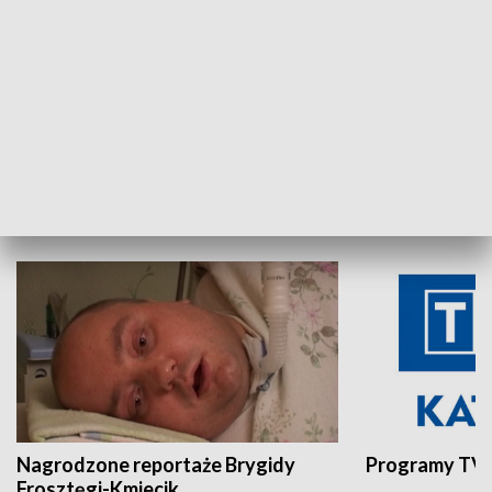
Aktualności sprzed lat
Z historią w tl
INNE
Nagrodzone reportaże Brygidy
Programy TVP
Frosztęgi-Kmiecik