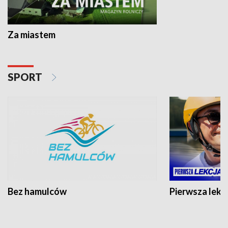
Za miastem
SPORT
Bez hamulców
Pierwsza lekc