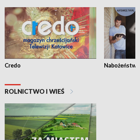
Credo
Nabożeństwa 
ROLNICTWO I WIEŚ