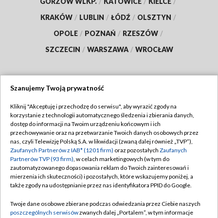
GORZÓW WLKP.
/
KATOWICE
/
KIELCE
/
KRAKÓW
/
LUBLIN
/
ŁÓDŹ
/
OLSZTYN
/
OPOLE
/
POZNAŃ
/
RZESZÓW
/
SZCZECIN
/
WARSZAWA
/
WROCŁAW
Szanujemy Twoją prywatność
Dołącz do nas:
Kliknij "Akceptuję i przechodzę do serwisu", aby wyrazić zgody na
korzystanie z technologii automatycznego śledzenia i zbierania danych,
TVP
dostęp do informacji na Twoim urządzeniu końcowym i ich
Abonament TVP
przechowywanie oraz na przetwarzanie Twoich danych osobowych przez
Regulamin TVP
nas, czyli Telewizję Polską S.A. w likwidacji (zwaną dalej również „TVP”),
Emisja w TVP
Polityka prywatności
Zaufanych Partnerów z IAB* (1201 firm)
oraz pozostałych
Zaufanych
Partnerów TVP (93 firm)
, w celach marketingowych (w tym do
Centrum informacji TVP
Moje zgody
zautomatyzowanego dopasowania reklam do Twoich zainteresowań i
mierzenia ich skuteczności) i pozostałych, które wskazujemy poniżej, a
Naziemna Telewizja Cyfrowa
Pomoc
także zgody na udostępnianie przez nas identyfikatora PPID do Google.
Sklep TVP
Biuro reklamy
Twoje dane osobowe zbierane podczas odwiedzania przez Ciebie naszych
Rada Programowa
Kontakt
poszczególnych serwisów
zwanych dalej „Portalem”, w tym informacje