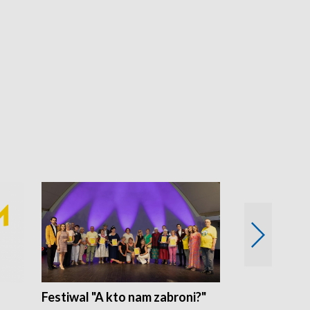
Festiwal "A kto nam zabroni?"
Mikrokosmo