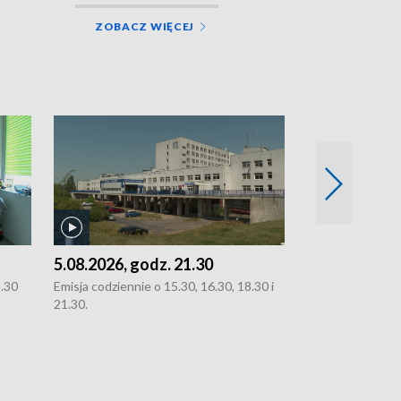
ZOBACZ WIĘCEJ
5.08.2026, godz. 21.30
5.08.2026, g
8.30
Emisja codziennie o 15.30, 16.30, 18.30 i
Emisja codziennie
21.30.
21.30.