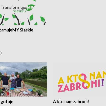
ormujeMY Śląskie
 gotuje
A kto nam zabroni!