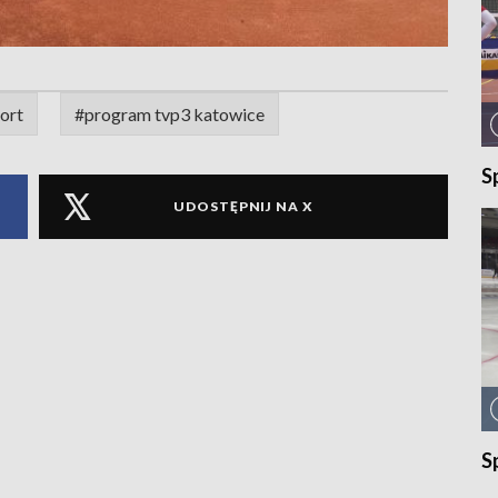
ort
#program tvp3 katowice
S
UDOSTĘPNIJ NA X
S