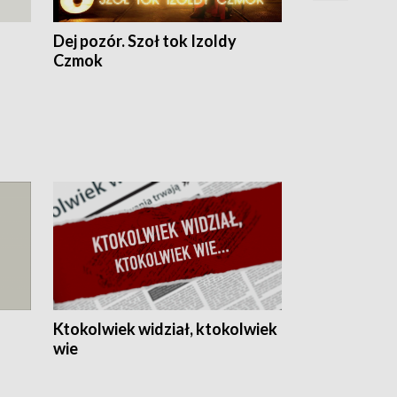
Dej pozór. Szoł tok Izoldy
Dzień z blisk
Czmok
Ktokolwiek widział, ktokolwiek
wie