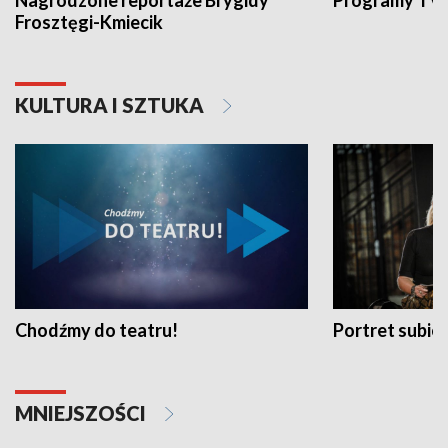
Nagrodzone reportaże Brygidy
Programy TVP
Frosztęgi-Kmiecik
KULTURA I SZTUKA
Chodźmy do teatru!
Portret subi
MNIEJSZOŚCI