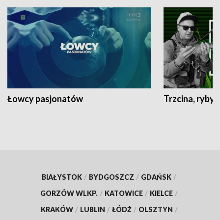
Łowcy pasjonatów
Trzcina, ryby 
BIAŁYSTOK
/
BYDGOSZCZ
/
GDAŃSK
/
GORZÓW WLKP.
/
KATOWICE
/
KIELCE
/
KRAKÓW
/
LUBLIN
/
ŁÓDŹ
/
OLSZTYN
/