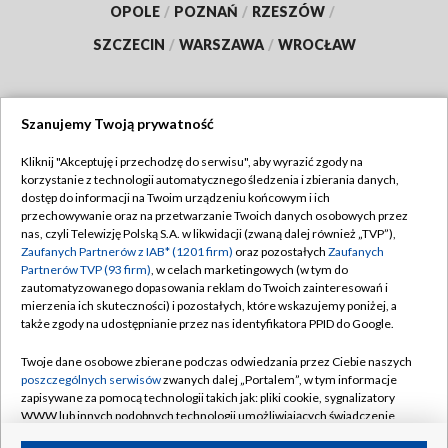
OPOLE
/
POZNAŃ
/
RZESZÓW
/
SZCZECIN
/
WARSZAWA
/
WROCŁAW
Szanujemy Twoją prywatność
Dołącz do nas:
Kliknij "Akceptuję i przechodzę do serwisu", aby wyrazić zgody na
korzystanie z technologii automatycznego śledzenia i zbierania danych,
TVP
dostęp do informacji na Twoim urządzeniu końcowym i ich
Abonament TVP
przechowywanie oraz na przetwarzanie Twoich danych osobowych przez
Regulamin TVP
nas, czyli Telewizję Polską S.A. w likwidacji (zwaną dalej również „TVP”),
Emisja w TVP
Polityka prywatności
Zaufanych Partnerów z IAB* (1201 firm)
oraz pozostałych
Zaufanych
Partnerów TVP (93 firm)
, w celach marketingowych (w tym do
Centrum informacji TVP
Moje zgody
zautomatyzowanego dopasowania reklam do Twoich zainteresowań i
mierzenia ich skuteczności) i pozostałych, które wskazujemy poniżej, a
Naziemna Telewizja Cyfrowa
Pomoc
także zgody na udostępnianie przez nas identyfikatora PPID do Google.
Sklep TVP
Biuro reklamy
Twoje dane osobowe zbierane podczas odwiedzania przez Ciebie naszych
Rada Programowa
Kontakt
poszczególnych serwisów
zwanych dalej „Portalem”, w tym informacje
zapisywane za pomocą technologii takich jak: pliki cookie, sygnalizatory
System NOS
WWW lub innych podobnych technologii umożliwiających świadczenie
dopasowanych i bezpiecznych usług, personalizację treści oraz reklam,
Informacje o nadawcy
Kanały