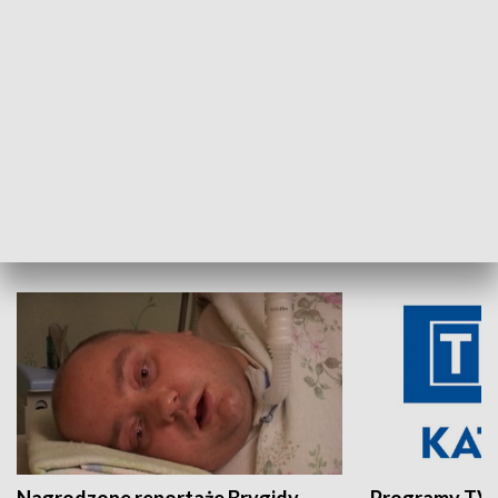
Aktualności sprzed lat
Z historią w tl
INNE