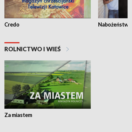
Credo
Nabożeństwa 
ROLNICTWO I WIEŚ
Za miastem