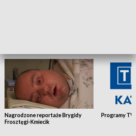
Aktualności sprzed lat
Z historią w tl
INNE
Nagrodzone reportaże Brygidy
Programy TVP
Frosztęgi-Kmiecik