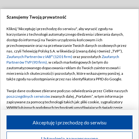
Szanujemy Twoją prywatność
Dołącz do nas:
Kliknij "Akceptuję i przechodzę do serwisu", aby wyrazić zgody na
korzystanie z technologii automatycznego śledzenia i zbierania danych,
TVP
dostęp do informacji na Twoim urządzeniu końcowym i ich
Abonament TVP
przechowywanie oraz na przetwarzanie Twoich danych osobowych przez
Regulamin TVP
nas, czyli Telewizję Polską S.A. w likwidacji (zwaną dalej również „TVP”),
Emisja w TVP
Polityka prywatności
Zaufanych Partnerów z IAB* (1201 firm)
oraz pozostałych
Zaufanych
Partnerów TVP (93 firm)
, w celach marketingowych (w tym do
Centrum informacji TVP
Moje zgody
zautomatyzowanego dopasowania reklam do Twoich zainteresowań i
mierzenia ich skuteczności) i pozostałych, które wskazujemy poniżej, a
Naziemna Telewizja Cyfrowa
Pomoc
także zgody na udostępnianie przez nas identyfikatora PPID do Google.
Sklep TVP
Biuro reklamy
Twoje dane osobowe zbierane podczas odwiedzania przez Ciebie naszych
Rada Programowa
Kontakt
poszczególnych serwisów
zwanych dalej „Portalem”, w tym informacje
zapisywane za pomocą technologii takich jak: pliki cookie, sygnalizatory
System NOS
WWW lub innych podobnych technologii umożliwiających świadczenie
dopasowanych i bezpiecznych usług, personalizację treści oraz reklam,
Informacje o nadawcy
Kanały
udostępnianie funkcji mediów społecznościowych oraz analizowanie
Akceptuję i przechodzę do serwisu
ruchu w Internecie.
Program dla prasy
©2026 Telewizja Polska S.A. w likwidacji
Biuro Reklamy
Twoje dane osobowe zbierane podczas odwiedzania przez Ciebie
Ustawienia zaawansowane