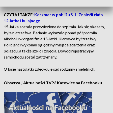
natomiast jedna zderzyła się z pojazdem.
CZYTAJ TAKŻE:
Koszmar w pobliżu S-1. Znaleźli ciało
12-latka i hulajnogę
15-latka została przewieziona do szpitala. Jak się okazało,
była nietrzeźwa. Badanie wykazało ponad pół promila
alkoholu w organiźmie 15-latki. Kierowca był trzeźwy.
Policjanci wykonali oględziny miejsca zdarzenia oraz
pojazdu, a także szkic i zdjęcia. Dowód rejestracyjny
samochodu został zatrzymany.
O losie nastolatki zdecyduje sąd rodzinny i nieletnich.
Obserwuj Aktualności TVP3 Katowice na Facebooku