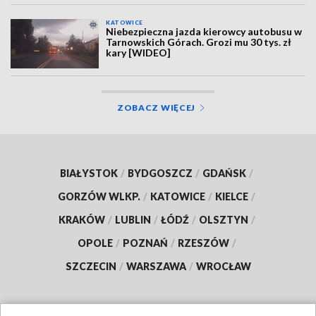
KATOWICE
Niebezpieczna jazda kierowcy autobusu w
Tarnowskich Górach. Grozi mu 30 tys. zł
kary [WIDEO]
ZOBACZ WIĘCEJ
BIAŁYSTOK
/
BYDGOSZCZ
/
GDAŃSK
/
GORZÓW WLKP.
/
KATOWICE
/
KIELCE
/
KRAKÓW
/
LUBLIN
/
ŁÓDŹ
/
OLSZTYN
/
OPOLE
/
POZNAŃ
/
RZESZÓW
/
SZCZECIN
/
WARSZAWA
/
WROCŁAW