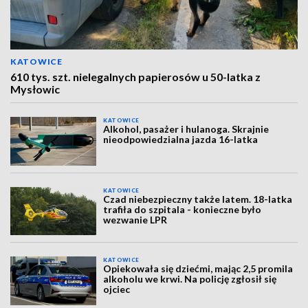
KATOWICE
610 tys. szt. nielegalnych papierosów u 50-latka z
Mysłowic
KATOWICE
Alkohol, pasażer i hulanoga. Skrajnie
nieodpowiedzialna jazda 16-latka
KATOWICE
Czad niebezpieczny także latem. 18-latka
trafiła do szpitala - konieczne było
wezwanie LPR
KATOWICE
Opiekowała się dziećmi, mając 2,5 promila
alkoholu we krwi. Na policję zgłosił się
ojciec