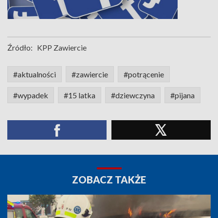
Źródło:
KPP Zawiercie
#aktualności
#zawiercie
#potrącenie
#wypadek
#15 latka
#dziewczyna
#pijana
ZOBACZ TAKŻE