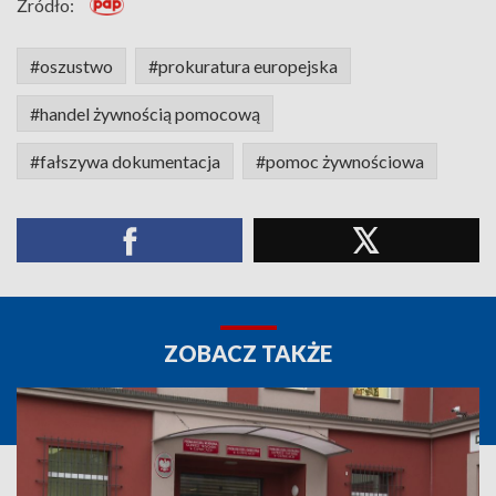
Źródło:
#oszustwo
#prokuratura europejska
#handel żywnością pomocową
#fałszywa dokumentacja
#pomoc żywnościowa
ZOBACZ TAKŻE