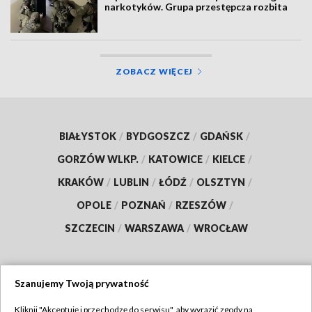
narkotyków. Grupa przestępcza rozbita
ZOBACZ WIĘCEJ
BIAŁYSTOK
/
BYDGOSZCZ
/
GDAŃSK
/
GORZÓW WLKP.
/
KATOWICE
/
KIELCE
/
KRAKÓW
/
LUBLIN
/
ŁÓDŹ
/
OLSZTYN
/
OPOLE
/
POZNAŃ
/
RZESZÓW
/
SZCZECIN
/
WARSZAWA
/
WROCŁAW
Szanujemy Twoją prywatność
Dołącz do nas:
Kliknij "Akceptuję i przechodzę do serwisu", aby wyrazić zgody na