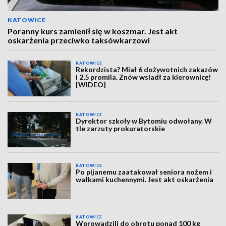
KATOWICE
Poranny kurs zamienił się w koszmar. Jest akt
oskarżenia przeciwko taksówkarzowi
KATOWICE
Rekordzista? Miał 6 dożywotnich zakazów
i 2,5 promila. Znów wsiadł za kierownicę!
[WIDEO]
KATOWICE
Dyrektor szkoły w Bytomiu odwołany. W
tle zarzuty prokuratorskie
KATOWICE
Po pijanemu zaatakował seniora nożem i
wałkami kuchennymi. Jest akt oskarżenia
KATOWICE
Wprowadzili do obrotu ponad 100 kg