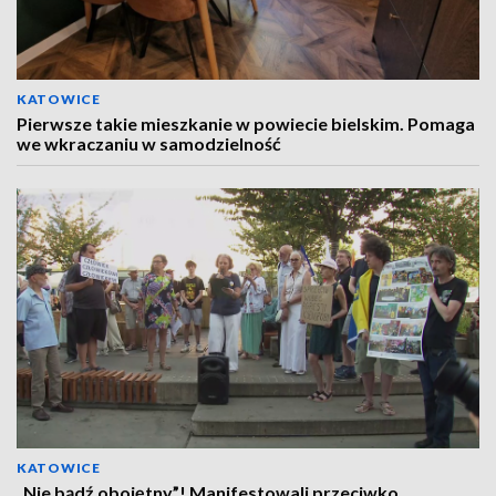
KATOWICE
Pierwsze takie mieszkanie w powiecie bielskim. Pomaga
we wkraczaniu w samodzielność
KATOWICE
„Nie bądź obojętny”! Manifestowali przeciwko