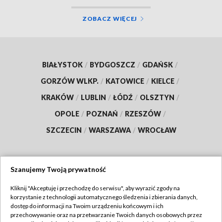
ZOBACZ WIĘCEJ
BIAŁYSTOK
/
BYDGOSZCZ
/
GDAŃSK
/
GORZÓW WLKP.
/
KATOWICE
/
KIELCE
/
KRAKÓW
/
LUBLIN
/
ŁÓDŹ
/
OLSZTYN
/
OPOLE
/
POZNAŃ
/
RZESZÓW
/
SZCZECIN
/
WARSZAWA
/
WROCŁAW
Szanujemy Twoją prywatność
Dołącz do nas:
Kliknij "Akceptuję i przechodzę do serwisu", aby wyrazić zgody na
korzystanie z technologii automatycznego śledzenia i zbierania danych,
TVP
dostęp do informacji na Twoim urządzeniu końcowym i ich
Abonament TVP
przechowywanie oraz na przetwarzanie Twoich danych osobowych przez
Regulamin TVP