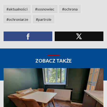
#aktualności
#sosnowiec
#ochrona
#ochroniarze
#partrole
ZOBACZ TAKŻE