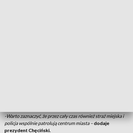
Od wtorku centrum miasta zyskało
dodatkowe patrole. To ciąg dalszy akcji,
którą zapoczątkowaliśmy w 2024 roku.
Patrole spotkacie w obszarze ulic: 3 Maja
wraz z Placem Powstańców
Styczniowych, Piłsudskiego,
Sienkiewicza, Małachowskiego i
Mościckiego
- informuje we wpisie Arkadiusz Chęciński,
prezydent Sosnowca.
Ekipa ochroniarska patroluje centrum przez cały tydzień - od
godziny 16.00 do 2.00 w nocy. Dodatkowo od czwartku do
niedzieli patrol będzie wzmocniony o straż miejską. Bo z tymi
właśnie służbami ochroniarze mają ściśle współpracować.
-Warto zaznaczyć, że przez cały czas również straż miejska i
policja wspólnie patrolują centrum miasta –
dodaje
prezydent Chęciński.