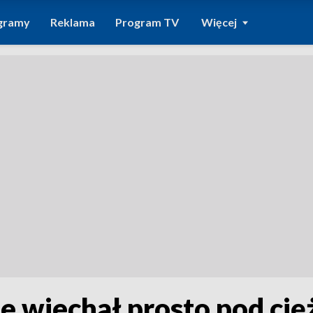
gramy
Reklama
Program TV
Więcej
ze wjechał prosto pod c