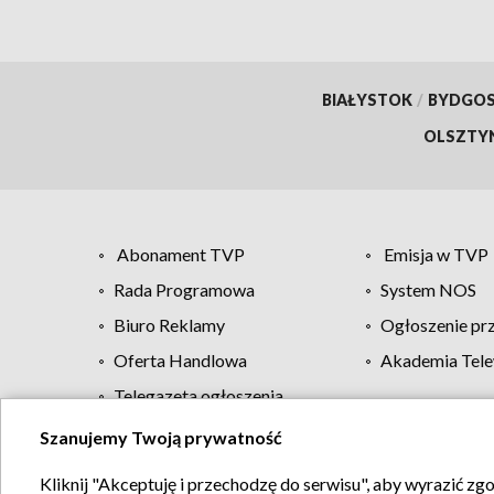
BIAŁYSTOK
/
BYDGO
OLSZTY
Abonament TVP
Emisja w TVP
Rada Programowa
System NOS
Biuro Reklamy
Ogłoszenie pr
Oferta Handlowa
Akademia Tele
Telegazeta ogłoszenia
Szanujemy Twoją prywatność
Regulamin TVP
Kliknij "Akceptuję i przechodzę do serwisu", aby wyrazić zg