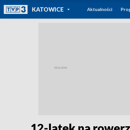
POWRÓT DO
KATOWICE
Aktualności
Pro
TVP REGIONY
12-latek na rower