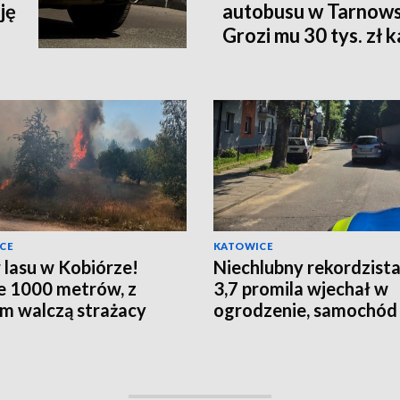
ję
autobusu w Tarnows
Grozi mu 30 tys. zł
CE
KATOWICE
 lasu w Kobiórze!
Niechlubny rekordzista
e 1000 metrów, z
3,7 promila wjechał w
m walczą strażacy
ogrodzenie, samochód 
szlaban!