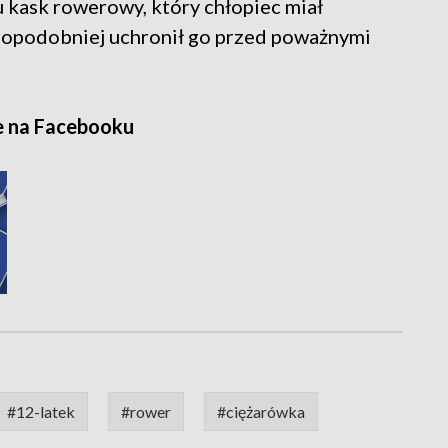
 kask rowerowy, który chłopiec miał
dopodobniej uchronił go przed poważnymi
e na Facebooku
#12-latek
#rower
#ciężarówka