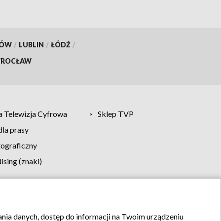
KÓW
/
LUBLIN
/
ŁÓDŹ
/
ROCŁAW
 Telewizja Cyfrowa
Sklep TVP
la prasy
tograficzny
sing (znaki)
klamy
Kontakt
rania danych, dostęp do informacji na Twoim urządzeniu