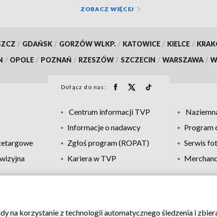
ZOBACZ WIĘCEJ
SZCZ
/
GDAŃSK
/
GORZÓW WLKP.
/
KATOWICE
/
KIELCE
/
KRA
N
/
OPOLE
/
POZNAŃ
/
RZESZÓW
/
SZCZECIN
/
WARSZAWA
/
W
Dołącz do nas:
Centrum informacji TVP
Naziemna
Informacje o nadawcy
Program d
zetargowe
Zgłoś program (ROPAT)
Serwis fo
wizyjna
Kariera w TVP
Merchandi
Polityka prywatności
Moje zgody
Pomoc
Biuro re
ody na korzystanie z technologii automatycznego śledzenia i zbie