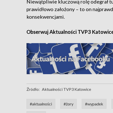
Niewątpliwie kluczową rolę odegrał tu
prawidłowo założony – to on najpraw
konsekwencjami.
Obserwuj Aktualności TVP3 Katowic
Źródło:
Aktualności TVP3 Katowice
#aktualności
#żory
#wypadek