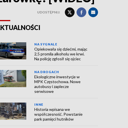
UDOSTĘPNIJ:
KTUALNOŚCI
NA SYGNALE
Opiekowała się dziećmi, mając
2,5 promila alkoholu we krwi.
Na policję zgłosił się ojciec
NA DROGACH
Ekologiczne inwestycje w
MPK Częstochowa. Nowe
autobusy i zaplecze
serwisowe
INNE
Historia wpisana we
współczesność. Powstanie
park pamięci hutników