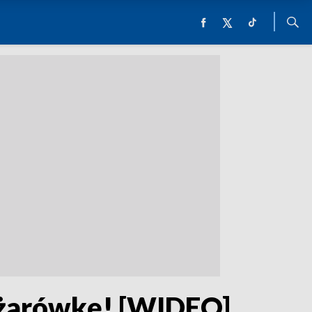
iężarówkę! [WIDEO]