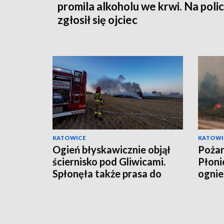
promila alkoholu we krwi. Na polic
zgłosił się ojciec
KATOWICE
KATOWI
Ogień błyskawicznie objął
Pożar
ściernisko pod Gliwicami.
Płoni
Spłonęła także prasa do
ognie
słomy [ZDJĘCIA]