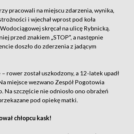
rzy pracowali na miejscu zdarzenia, wynika,
strożności i wjechał wprost pod koła
 Wodociągowej skręcał na ulicę Rybnicką.
niej przed znakiem „STOP”, a następnie
ncie doszło do zderzenia z jadącym
– rower został uszkodzony, a 12-latek upadł
. Na miejsce wezwano Zespół Pogotowia
. Na szczęście nie odniosło ono obrażeń
 przekazane pod opiekę matki.
atował chłopcu kask!