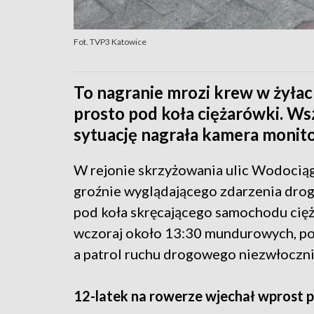
Fot. TVP3 Katowice
To nagranie mrozi krew w żyłac
prosto pod koła ciężarówki. Wsz
sytuację nagrała kamera monito
W rejonie skrzyżowania ulic Wodociąg
groźnie wyglądającego zdarzenia drog
pod koła skręcającego samochodu cięż
wczoraj około 13:30 mundurowych, po
a patrol ruchu drogowego niezwłocznie 
12-latek na rowerze wjechał wprost 