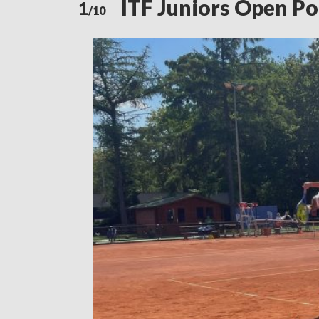
ITF Juniors Open P
1
/10