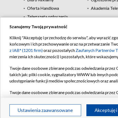
Oferta Handlowa
Akademia Tele
Telegazeta ogłoszenia
Szanujemy Twoją prywatność
Regulamin TVP
Kliknij "Akceptuję i przechodzę do serwisu", aby wyrazić zg
końcowym i ich przechowywanie oraz na przetwarzanie Twoich
z IAB* (1201 firm)
oraz pozostałych
Zaufanych Partnerów T
mierzenia ich skuteczności) i pozostałych, które wskazujemy
Twoje dane osobowe zbierane podczas odwiedzania przez 
takich jak: pliki cookie, sygnalizatory WWW lub innych pod
udostępnianie funkcji mediów społecznościowych oraz anali
Twoje dane osobowe zbierane podczas odwiedzania przez 
plików cookie, informacje o Twoich wyszukiwaniach w serwi
Partnerów TVP
dla realizacji następujących celów i funkc
Ustawienia zaawansowane
Akceptuję i
reklam, tworzenia profilu spersonalizowanych reklam, tworz
treści, stosowania badań rynkowych w celu generowania op