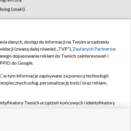
sing (znaki)
klamy
Kontakt
rania danych, dostęp do informacji na Twoim urządzeniu
idacji (zwaną dalej również „TVP”),
Zaufanych Partnerów
anego dopasowania reklam do Twoich zainteresowań i
a PPID do Google.
”, w tym informacje zapisywane za pomocą technologii
zpiecznych usług, personalizację treści oraz reklam,
identyfikatory Twoich urządzeń końcowych i identyfikatory
P,
Zaufanych Partnerów z IAB
oraz pozostałych
Zaufanych
 wyboru podstawowych reklam, wyboru spersonalizowanych
ch treści, pomiaru wydajności reklam, pomiaru wydajności
nia bezpieczeństwa, zapobiegania oszustwom i usuwania