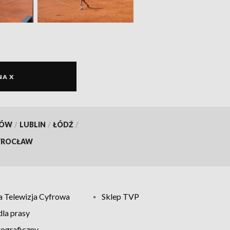
NA X
KÓW
/
LUBLIN
/
ŁÓDŹ
/
ROCŁAW
 Telewizja Cyfrowa
Sklep TVP
la prasy
tograficzny