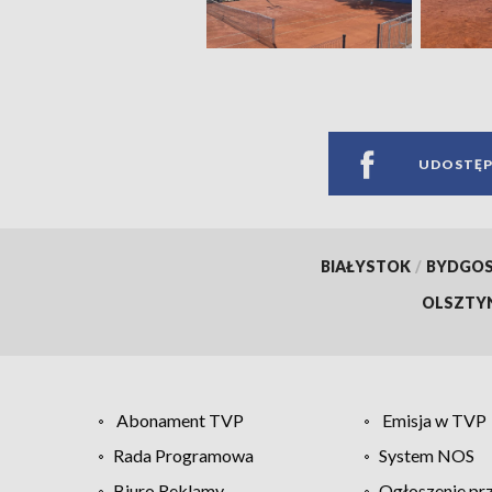
UDOSTĘP
BIAŁYSTOK
/
BYDGO
OLSZTY
Abonament TVP
Emisja w TVP
Rada Programowa
System NOS
Biuro Reklamy
Ogłoszenie pr