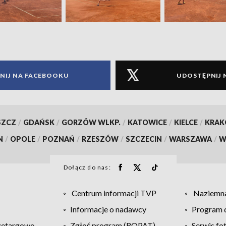
NIJ NA FACEBOOKU
UDOSTĘPNIJ 
SZCZ
/
GDAŃSK
/
GORZÓW WLKP.
/
KATOWICE
/
KIELCE
/
KRA
N
/
OPOLE
/
POZNAŃ
/
RZESZÓW
/
SZCZECIN
/
WARSZAWA
/
W
Dołącz do nas:
Centrum informacji TVP
Naziemna
Informacje o nadawcy
Program d
zetargowe
Zgłoś program (ROPAT)
Serwis fo