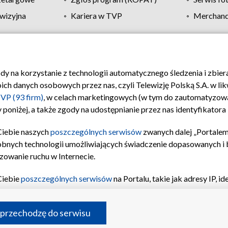
wizyjna
Kariera w TVP
Merchandi
Polityka prywatności
Moje zgody
Pomoc
Biuro re
ody na korzystanie z technologii automatycznego śledzenia i zbie
 danych osobowych przez nas, czyli Telewizję Polską S.A. w likw
VP (93 firm)
, w celach marketingowych (w tym do zautomatyzow
 poniżej, a także zgody na udostępnianie przez nas identyfikator
Ciebie naszych
poszczególnych serwisów
zwanych dalej „Portalem
obnych technologii umożliwiających świadczenie dopasowanych i be
zowanie ruchu w Internecie.
Ciebie
poszczególnych serwisów
na Portalu, takie jak adresy IP, 
sach Portalu czy historia odwiedzin będą przetwarzane przez TV
ji: przechowywania informacji na urządzeniu lub dostęp do nich,
©2026 Telewizja Polska S.A. w likwidacji
 przechodzę do serwisu
enia profilu spersonalizowanych treści, wyboru spersonalizowany
inii odbiorców, opracowywania i ulepszania produktów, zapewnie