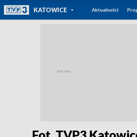
POWRÓT DO
KATOWICE
Aktualności
Pro
TVP REGIONY
Fot. TVP3 Katowic