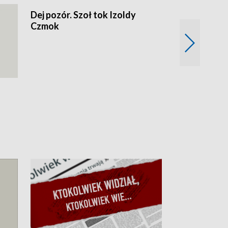
Dej pozór. Szoł tok Izoldy
Czmok
Dzień z blisk