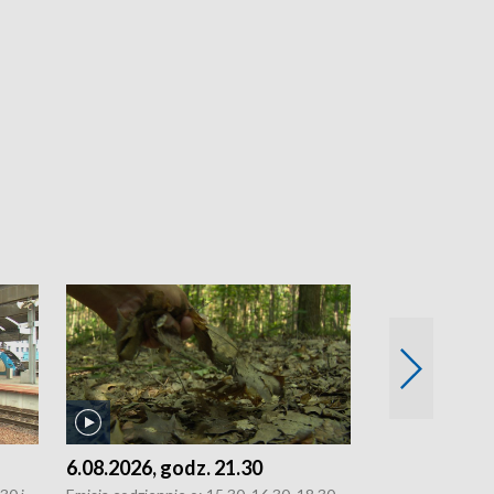
6.08.2026, g
Emisja codziennie
oraz 21.30
6.08.2026, godz. 21.30