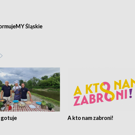
ormujeMY Śląskie
 gotuje
A kto nam zabroni!