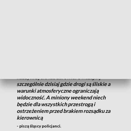
Niestety 35-letni kierujący zmarł w szpitalu.
Policja apeluje o rozwagę na drodze.
Niebezpieczeństwo w każdej chwili może
dotknąć każdego z nas. Wystarczy chwila
nieuwagi, brak ostrożności czy nie
kierowanie się zasadą ograniczonego
zaufania. To wszystko może zdecydować o
naszym życiu lub zdrowiu. Uważajmy
szczególnie dzisiaj gdzie drogi są śliskie a
warunki atmosferyczne ograniczają
widoczność. A miniony weekend niech
będzie dla wszystkich przestrogą i
ostrzeżeniem przed brakiem rozsądku za
kierownicą
- piszą śląscy policjanci.