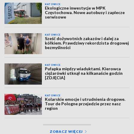
KATOWICE
Ekologiczne inwestycje w MPK
Częstochowa. Nowe autobusy i zaplecze
serwisowe
KATOWICE
Sześć dożywotnich zakazów i dalej za
kółkiem. Prawdziwy rekordzista drogowej
bezmyślności
KATOWICE
Pułapka między wiaduktami. Kierowca
ciężarówki utknął na kilkanaście godzin
[ZDJĘCIA]
KATOWICE
Kolarskie emocje i utrudnienia drogowe.
Tour de Pologne przejedzie przez nasz
region
ZOBACZ WIĘCEJ