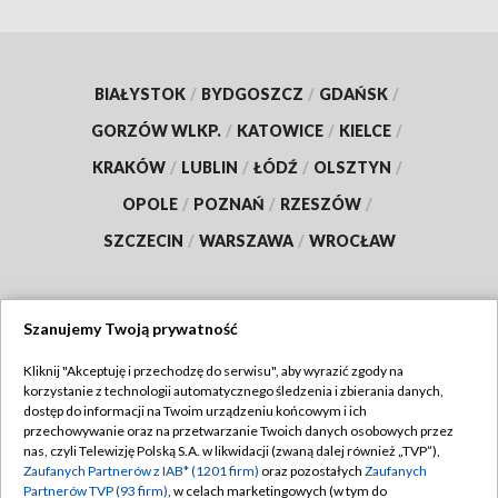
BIAŁYSTOK
/
BYDGOSZCZ
/
GDAŃSK
/
GORZÓW WLKP.
/
KATOWICE
/
KIELCE
/
KRAKÓW
/
LUBLIN
/
ŁÓDŹ
/
OLSZTYN
/
OPOLE
/
POZNAŃ
/
RZESZÓW
/
SZCZECIN
/
WARSZAWA
/
WROCŁAW
Szanujemy Twoją prywatność
Dołącz do nas:
Kliknij "Akceptuję i przechodzę do serwisu", aby wyrazić zgody na
korzystanie z technologii automatycznego śledzenia i zbierania danych,
TVP
dostęp do informacji na Twoim urządzeniu końcowym i ich
Abonament TVP
przechowywanie oraz na przetwarzanie Twoich danych osobowych przez
Regulamin TVP
nas, czyli Telewizję Polską S.A. w likwidacji (zwaną dalej również „TVP”),
Emisja w TVP
Zaufanych Partnerów z IAB* (1201 firm)
oraz pozostałych
Zaufanych
Polityka prywatności
Partnerów TVP (93 firm)
, w celach marketingowych (w tym do