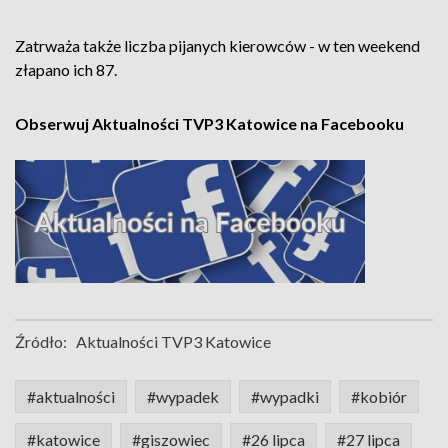
Zatrważa także liczba pijanych kierowców - w ten weekend
złapano ich 87.
Obserwuj Aktualności TVP3 Katowice na Facebooku
Źródło:
Aktualności TVP3 Katowice
#aktualności
#wypadek
#wypadki
#kobiór
#katowice
#giszowiec
#26 lipca
#27 lipca