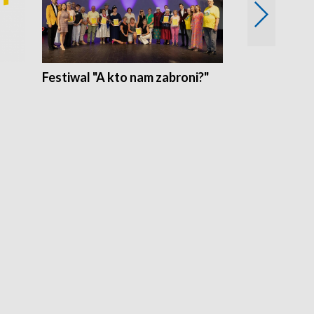
Festiwal "A kto nam zabroni?"
Mikrokosmo