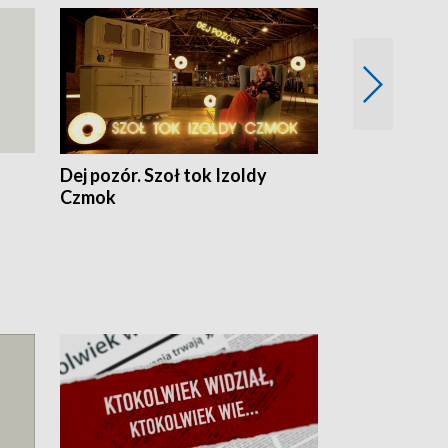
Dej pozór. Szoł tok Izoldy
Dzień z blisk
Czmok