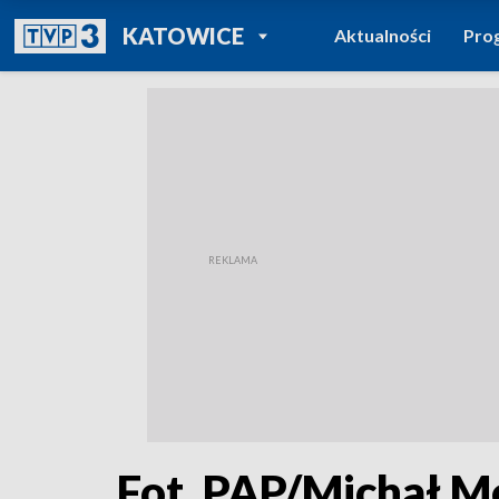
POWRÓT DO
KATOWICE
Aktualności
Pro
TVP REGIONY
Fot. PAP/Michał M