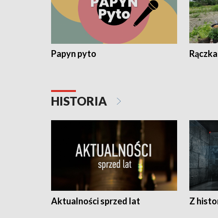
Papyn pyto
Rączka
HISTORIA
Aktualności sprzed lat
Z histo