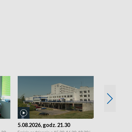
5.08.2026, godz. 21.30
5.08.2026, g