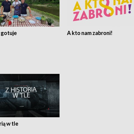
 gotuje
A kto nam zabroni!
rią w tle