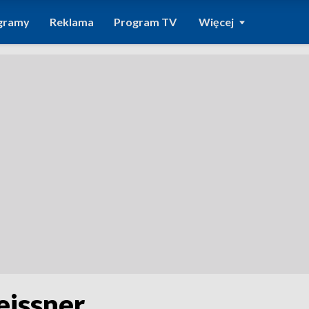
gramy
Reklama
Program TV
Więcej
eissner