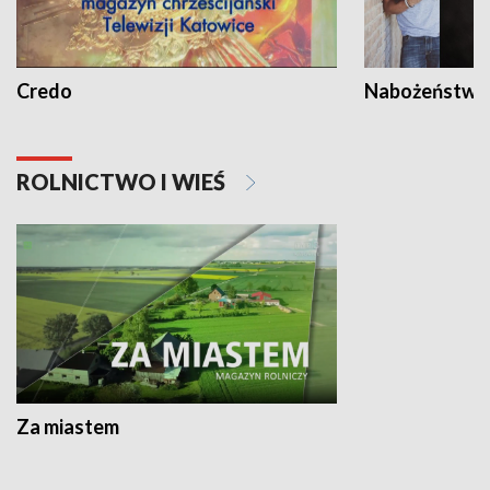
Credo
Nabożeństwa 
ROLNICTWO I WIEŚ
Za miastem