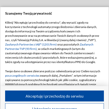
Szanujemy Twoją prywatność
Dołącz do nas:
Kliknij "Akceptuję i przechodzę do serwisu", aby wyrazić zgody na
korzystanie z technologii automatycznego śledzenia i zbierania danych,
TVP
dostęp do informacji na Twoim urządzeniu końcowym i ich
Abonament TVP
przechowywanie oraz na przetwarzanie Twoich danych osobowych przez
Regulamin TVP
nas, czyli Telewizję Polską S.A. w likwidacji (zwaną dalej również „TVP”),
Emisja w TVP
Polityka prywatności
Zaufanych Partnerów z IAB* (1201 firm)
oraz pozostałych
Zaufanych
Partnerów TVP (93 firm)
, w celach marketingowych (w tym do
Centrum informacji TVP
Moje zgody
zautomatyzowanego dopasowania reklam do Twoich zainteresowań i
mierzenia ich skuteczności) i pozostałych, które wskazujemy poniżej, a
Naziemna Telewizja Cyfrowa
Pomoc
także zgody na udostępnianie przez nas identyfikatora PPID do Google.
Sklep TVP
Biuro reklamy
Twoje dane osobowe zbierane podczas odwiedzania przez Ciebie naszych
Rada Programowa
Kontakt
poszczególnych serwisów
zwanych dalej „Portalem”, w tym informacje
zapisywane za pomocą technologii takich jak: pliki cookie, sygnalizatory
System NOS
WWW lub innych podobnych technologii umożliwiających świadczenie
dopasowanych i bezpiecznych usług, personalizację treści oraz reklam,
Informacje o nadawcy
Kanały
udostępnianie funkcji mediów społecznościowych oraz analizowanie
Akceptuję i przechodzę do serwisu
ruchu w Internecie.
Program dla prasy
©2026 Telewizja Polska S.A. w likwidacji
Biuro Reklamy
Twoje dane osobowe zbierane podczas odwiedzania przez Ciebie
Ustawienia zaawansowane