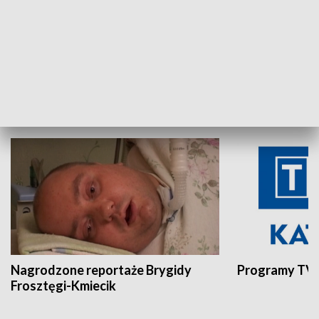
Aktualności sprzed lat
Z historią w tl
INNE
Nagrodzone reportaże Brygidy
Programy TVP
Frosztęgi-Kmiecik