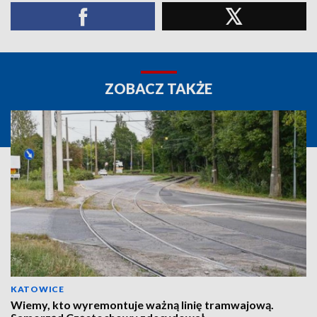
ZOBACZ TAKŻE
KATOWICE
Wiemy, kto wyremontuje ważną linię tramwajową.