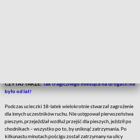
Nastolatek uciekał przed policją na motocyklu
Do zdarzenia doszło w Czeladzi, gdzie funkcjonariusze z
będzińskiej drogówki zauważyli motocyklistę typu cross
poruszającego się bez tablicy rejestracyjnej. Gdy próbowali
go zatrzymać na ulicy Staszica, ten gwałtownie przyspieszył i
rozpoczął ucieczkę. Policjanci ruszyli w pościg.
CZYTAJ TAKŻE:
Tak tragicznego miesiąca na drogach nie
było od lat!
Podczas ucieczki 18-latek wielokrotnie stwarzał zagrożenie
dla innych uczestników ruchu. Nie ustępował pierwszeństwa
pieszym, przejeżdżał wzdłuż przejść dla pieszych, jeździł po
chodnikach – wszystko po to, by uniknąć zatrzymania. Po
kilkunastu minutach pościgu został zatrzymany na ulicy