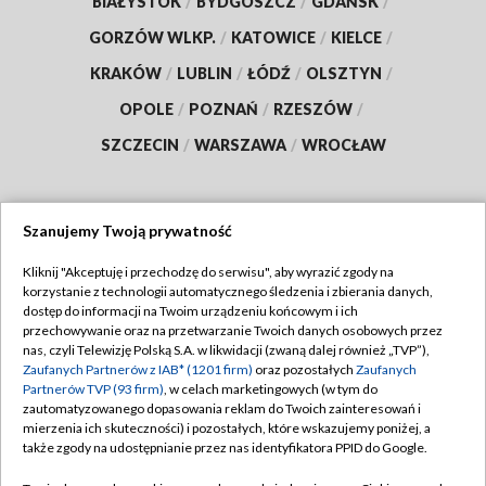
BIAŁYSTOK
/
BYDGOSZCZ
/
GDAŃSK
/
GORZÓW WLKP.
/
KATOWICE
/
KIELCE
/
KRAKÓW
/
LUBLIN
/
ŁÓDŹ
/
OLSZTYN
/
OPOLE
/
POZNAŃ
/
RZESZÓW
/
SZCZECIN
/
WARSZAWA
/
WROCŁAW
Szanujemy Twoją prywatność
Dołącz do nas:
Kliknij "Akceptuję i przechodzę do serwisu", aby wyrazić zgody na
korzystanie z technologii automatycznego śledzenia i zbierania danych,
TVP
dostęp do informacji na Twoim urządzeniu końcowym i ich
Abonament TVP
przechowywanie oraz na przetwarzanie Twoich danych osobowych przez
Regulamin TVP
nas, czyli Telewizję Polską S.A. w likwidacji (zwaną dalej również „TVP”),
Emisja w TVP
Zaufanych Partnerów z IAB* (1201 firm)
oraz pozostałych
Zaufanych
Polityka prywatności
Partnerów TVP (93 firm)
, w celach marketingowych (w tym do
Centrum informacji TVP
Moje zgody
zautomatyzowanego dopasowania reklam do Twoich zainteresowań i
mierzenia ich skuteczności) i pozostałych, które wskazujemy poniżej, a
Naziemna Telewizja Cyfrowa
Pomoc
także zgody na udostępnianie przez nas identyfikatora PPID do Google.
Sklep TVP
Biuro reklamy