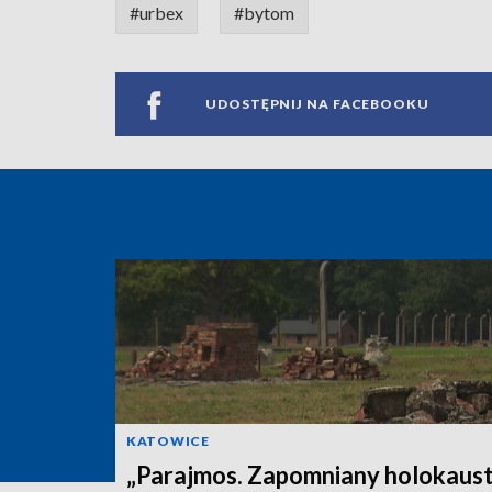
#urbex
#bytom
UDOSTĘPNIJ NA FACEBOOKU
KATOWICE
„Parajmos. Zapomniany holokaust