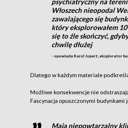
psychiatryczny na teren
Włoszech nieopodal Wen
zawalającego się budynku
który eksplorowałem 10 
się to źle skończyć, gdy
chwilę dłużej
- opowiada Karol Jopert, eksplorator b
Dlatego w każdym materiale podkreśla,
Możliwe konsekwencje nie odstraszaj
Fascynacja opuszczonymi budynkami je
Mają niepowtarzalny kli