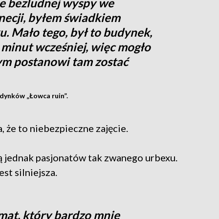
ie bezludnej wyspy we
ecji, byłem świadkiem
. Mało tego, był to budynek,
minut wcześniej, więc mogło
bym postanowi tam zostać
udynków „Łowca ruin”.
 że to niebezpieczne zajęcie.
ą jednak pasjonatów tak zwanego urbexu.
st silniejsza.
mat, który bardzo mnie