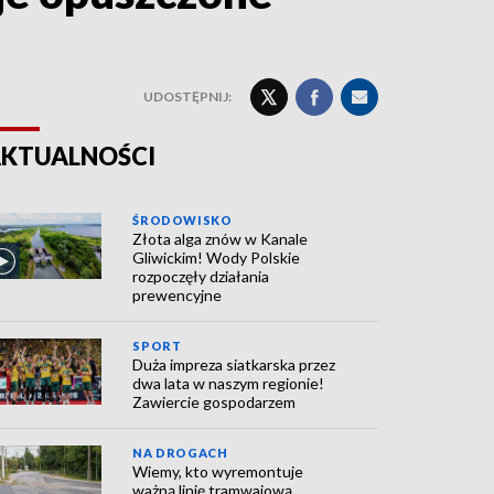
UDOSTĘPNIJ:
KTUALNOŚCI
ŚRODOWISKO
Złota alga znów w Kanale
Gliwickim! Wody Polskie
rozpoczęły działania
prewencyjne
SPORT
Duża impreza siatkarska przez
dwa lata w naszym regionie!
Zawiercie gospodarzem
NA DROGACH
Wiemy, kto wyremontuje
ważną linię tramwajową.