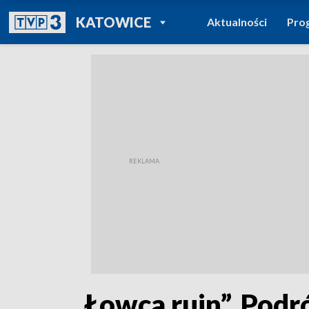
POWRÓT DO
KATOWICE
Aktualności
Pro
TVP REGIONY
„Łowca ruin”. Podr