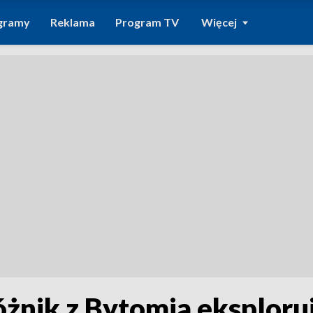
gramy
Reklama
Program TV
Więcej
óżnik z Bytomia eksplor