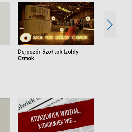
Dej pozór. Szoł tok Izoldy
Dzień z blisk
Czmok