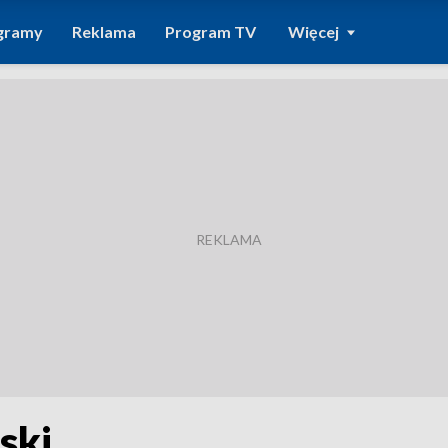
gramy
Reklama
Program TV
Więcej
ński