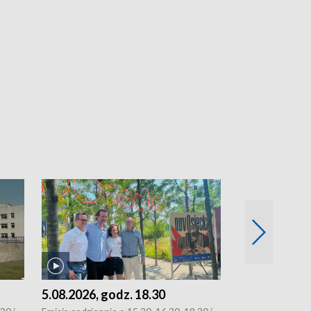
5.08.2026, godz. 18.30
4.08.2026, g