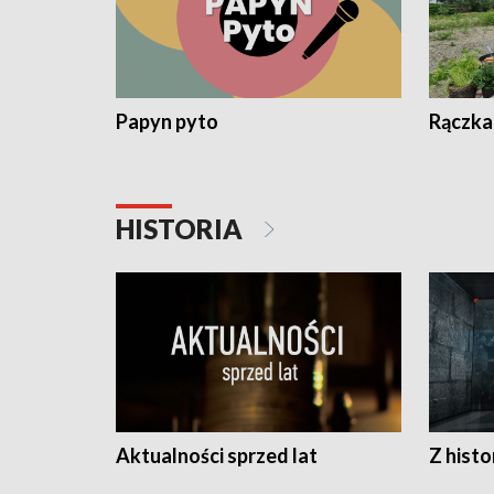
Papyn pyto
Rączka
HISTORIA
Aktualności sprzed lat
Z histo