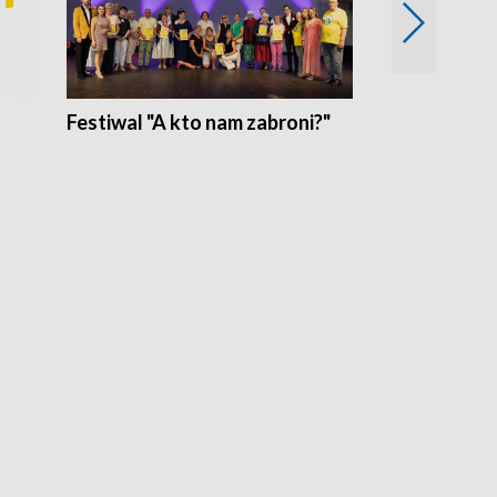
Festiwal "A kto nam zabroni?"
Mikrokosmo