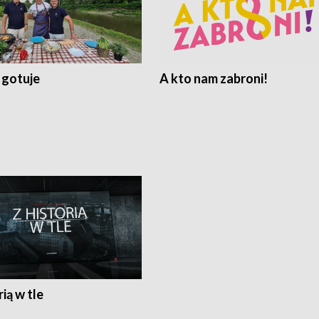
 gotuje
A kto nam zabroni!
rią w tle