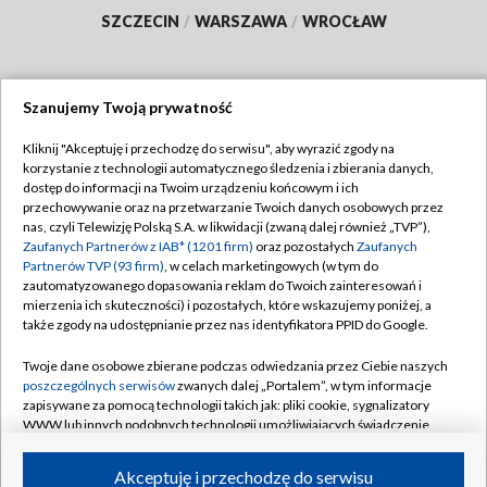
SZCZECIN
/
WARSZAWA
/
WROCŁAW
Szanujemy Twoją prywatność
Dołącz do nas:
Kliknij "Akceptuję i przechodzę do serwisu", aby wyrazić zgody na
korzystanie z technologii automatycznego śledzenia i zbierania danych,
TVP
dostęp do informacji na Twoim urządzeniu końcowym i ich
Abonament TVP
przechowywanie oraz na przetwarzanie Twoich danych osobowych przez
Regulamin TVP
nas, czyli Telewizję Polską S.A. w likwidacji (zwaną dalej również „TVP”),
Emisja w TVP
Polityka prywatności
Zaufanych Partnerów z IAB* (1201 firm)
oraz pozostałych
Zaufanych
Partnerów TVP (93 firm)
, w celach marketingowych (w tym do
Centrum informacji TVP
Moje zgody
zautomatyzowanego dopasowania reklam do Twoich zainteresowań i
mierzenia ich skuteczności) i pozostałych, które wskazujemy poniżej, a
Naziemna Telewizja Cyfrowa
Pomoc
także zgody na udostępnianie przez nas identyfikatora PPID do Google.
Sklep TVP
Biuro reklamy
Twoje dane osobowe zbierane podczas odwiedzania przez Ciebie naszych
Rada Programowa
Kontakt
poszczególnych serwisów
zwanych dalej „Portalem”, w tym informacje
zapisywane za pomocą technologii takich jak: pliki cookie, sygnalizatory
System NOS
WWW lub innych podobnych technologii umożliwiających świadczenie
dopasowanych i bezpiecznych usług, personalizację treści oraz reklam,
Informacje o nadawcy
Kanały
udostępnianie funkcji mediów społecznościowych oraz analizowanie
Akceptuję i przechodzę do serwisu
ruchu w Internecie.
Program dla prasy