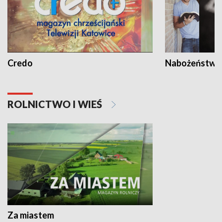
Credo
Nabożeństwa 
ROLNICTWO I WIEŚ
Za miastem