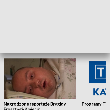
Aktualności sprzed lat
Z historią w tl
INNE
Nagrodzone reportaże Brygidy
Programy TVP
Frosztęgi-Kmiecik